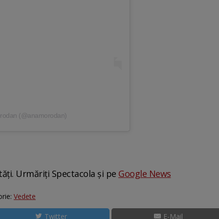
Morodan (@anamorodan)
tăți. Urmăriți Spectacola și pe
Google News
rie:
Vedete
Twitter
E-Mail