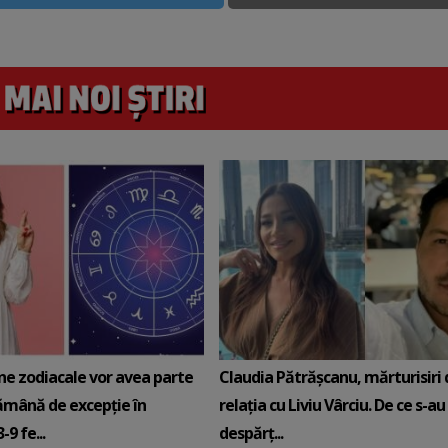
ne zodiacale vor avea parte
Claudia Pătrășcanu, mărturisiri
ămână de excepție în
relația cu Liviu Vârciu. De ce s-au
9 fe...
despărț...