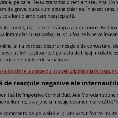
 virale, pe care i le-au transmis direct artistei. Ana M
xtrem de grave, după cum spune chiar ea. În acest sens, 
 ce a luat o amploare neașteptată.
ată corect, dar ce i se întâmplă acum Corinei Bud în on
s-a întâmplat lui Babasha). Eu știu foarte bine ce înseamnă
online, și nu vorbesc despre mesajele de contestare, de
absolut înfricoșătoare, tipul asta de linșaj mediatic es
orodan pe rețelele de socializare.
 ca să cânte la concertul trupei Coldplay? Iată răspunsu
de reacțiile negative ale internauțil
menii să fie împotriva Corinei Bud, Ana Morodan spune c
nemulțumire, s-a ajuns la mesaje de amenințare către înt
de comments de pe wallul ei și am văzut foarte multe 