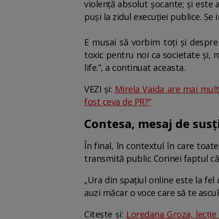
violență absolut șocante; și este a
puși la zidul execuției publice. Se i
E musai să vorbim toți și despre
toxic pentru noi ca societate și, m
life.”, a continuat aceasta.
VEZI și:
Mirela Vaida are mai mult
fost ceva de PR?”
Contesa, mesaj de susț
În final, în contextul în care toat
transmită public Corinei faptul că
„Ura din spațiul online este la fel
auzi măcar o voce care să te ascult
Citește și:
Loredana Groza, lecție