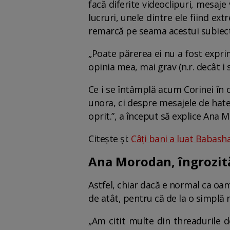
facă diferite videoclipuri, mesaje
lucruri, unele dintre ele fiind e
remarcă pe seama acestui subiect
„Poate părerea ei nu a fost exprim
opinia mea, mai grav (n.r. decât i 
⁠Ce i se întâmplă acum Corinei în 
unora, ci despre mesajele de hate 
oprit.”, a început să explice Ana M
Citește și:
Câți bani a luat Babasha
Ana Morodan, îngrozită 
Astfel, chiar dacă e normal ca oa
de atât, pentru că de la o simplă 
„Am citit multe din threadurile 