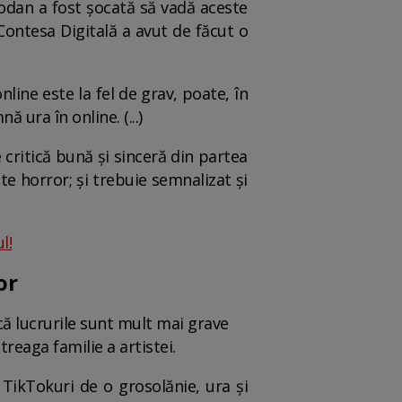
orodan a fost șocată să vadă aceste
Contesa Digitală a avut de făcut o
line este la fel de grav, poate, în
 ura în online. (...)
 critică bună și sinceră din partea
te horror; și trebuie semnalizat și
l!
or
ă lucrurile sunt mult mai grave
reaga familie a artistei.
TikTokuri de o grosolănie, ura și