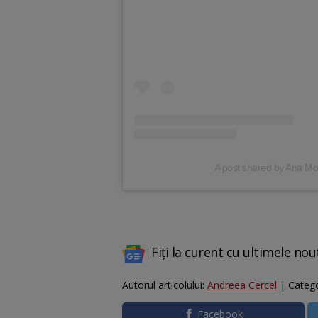
A post shared by Ana 
Fiți la curent cu ultimele nou
Autorul articolului:
Andreea Cercel
| Catego
Facebook