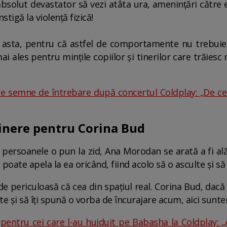
bsolut devastator să vezi atâta ura, amenințări către ea 
nstigă la violență fizică!
 asta, pentru că astfel de comportamente nu trebuie să
ai ales pentru mințile copiilor și tinerilor care trăiesc m
e semne de întrebare după concertul Coldplay: „De ce nu
inere pentru Corina Bud
e persoanele o pun la zid, Ana Morodan se arată a fi ală
 poate apela la ea oricând, fiind acolo să o asculte și s
 de periculoasă că cea din spațiul real. Corina Bud, dacă
e și să îți spună o vorba de încurajare acum, aici sunte
 pentru cei care l-au huiduit pe Babasha la Coldplay: 