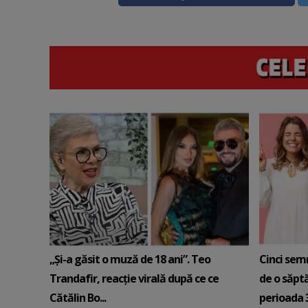
„Și-a găsit o muză de 18 ani”. Teo
Cinci sem
Trandafir, reacție virală după ce ce
de o săpt
Cătălin Bo...
perioada 3-