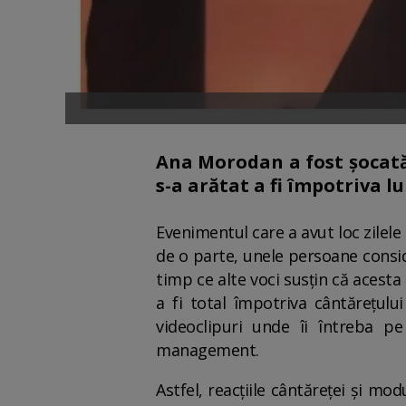
Ana Morodan a fost șocată
s-a arătat a fi împotriva l
Evenimentul care a avut loc zilele
de o parte, unele persoane consid
timp ce alte voci susțin că acesta 
a fi total împotriva cântărețulu
videoclipuri unde îi întreba p
management.
Astfel, reacțiile cântăreței și mo