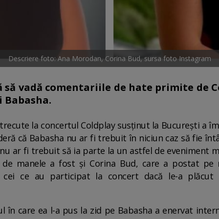
Descriere foto: Ana Morodan, Corina Bud, sursa foto Instagram
 să vadă comentariile de hate primite de C
ui Babasha.
 trecute la concertul Coldplay susținut la București a 
eră că Babasha nu ar fi trebuit în niciun caz să fie înt
nu ar fi trebuit să ia parte la un astfel de eveniment m
i de manele a fost și Corina Bud, care a postat pe 
e cei ce au participat la concert dacă le-a plăcu
dul în care ea l-a pus la zid pe Babasha a enervat inter