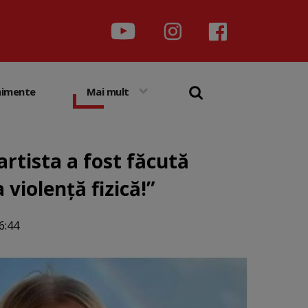
nimente
Mai mult
rtista a fost făcută
 violență fizică!”
6:44