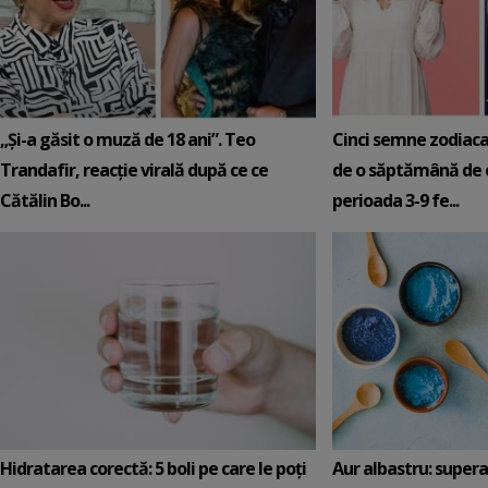
„Și-a găsit o muză de 18 ani”. Teo
Cinci semne zodiaca
Trandafir, reacție virală după ce ce
de o săptămână de e
Cătălin Bo...
perioada 3-9 fe...
Hidratarea corectă: 5 boli pe care le poți
Aur albastru: super