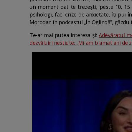
un moment dat te trezești, peste 10, 15 ani
psihologi, faci crize de anxietate, îți pui
Morodan în podcastul „În Oglindă”, găzduit
Te-ar mai putea interesa și:
Adevăratul mo
dezvăluiri neștiute: „Mi-am blamat ani de zil