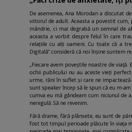
De asemenea, Ana Morodan a discutat despr
viitorul de adult. Aceasta a povestit cum,
mândrie, ci mai degrabă un semnal de al
aceasta a vorbit despre felul în care tra
relațiile cu alți oameni. Cu toate că a t
Digitală” consideră că noi înșine suntem r
„Fiecare avem poveștile noastre de viață. 
ochii publicului nu au aceste vieți perfect
urme, răni în suflet și care ne impactează 
sunt speaker încep să le spun că eu m-am m
cumva eu mă gândeam cum niciunul de aici
neregulă. Să ne revenim.
Fără drame, fără plânsete, eu sunt de păre
fost tot timpul perioade plăcute în viața 
perioade mai tensionate, mai complicate c