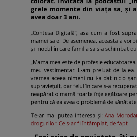
colorat. Invitată la podcastul „
grele momente din viața sa, și 
avea doar 3 ani.
„Contesa Digitală”, asa cum a fost supr
mamei sale. De asemenea, aceasta a vorbit 
și modul în care familia sa s-a schimbat du
„Mama mea este de profesie educatoarea. A f
meu vestimentar. L-am preluat de la ea. 
vremea aceea nimeni nu i-a dat nicio șansă
supraviețuit, dar felul în care s-a recupera
neapărat o mamă foarte înțelegătoare pentr
pentru că ea avea o problemă de sănătate.
Te-ar mai putea interesa și:
Ana Morodan
drogurilor. Ce s-ar fi întâmplat, de fapt
„Faci crize de anxietate, îți p