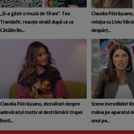
„Și-a găsit o muză de 18 ani”. Teo
Claudia Pătrășcanu,
Trandafir, reacție virală după ce ce
relația cu Liviu Vârci
Cătălin Bo...
despărț...
Claudia Pătrășcanu, dezvăluiri despre
Scene incredibile! Il
adevăratul motiv al destrămării trupei
mâna pe aparatul de
Exoti...
unui pa...