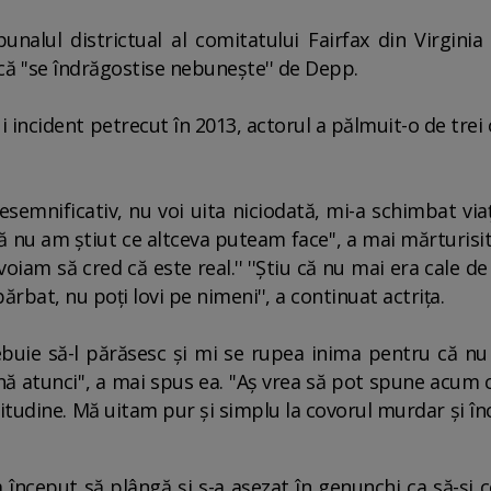
unalul districtual al comitatului Fairfax din Virginia 
 că ''se îndrăgostise nebuneşte'' de Depp.
i incident petrecut în 2013, actorul a pălmuit-o de trei
esemnificativ, nu voi uita niciodată, mi-a schimbat viaţa
 nu am ştiut ce altceva puteam face'', a mai mărturisit 
oiam să cred că este real.'' ''Ştiu că nu mai era cale d
bărbat, nu poţi lovi pe nimeni'', a continuat actriţa.
rebuie să-l părăsesc şi mi se rupea inima pentru că nu 
ă atunci'', a mai spus ea. ''Aş vrea să pot spune acum 
itudine. Mă uitam pur şi simplu la covorul murdar şi î
nceput să plângă şi s-a aşezat în genunchi ca să-şi c