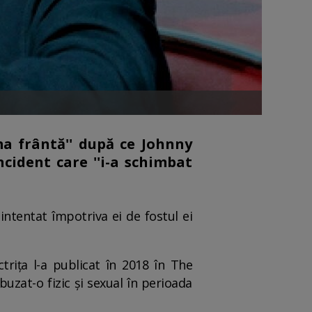
ma frântă'' după ce Johnny
ncident care ''i-a schimbat
intentat împotriva ei de fostul ei
riţa l-a publicat în 2018 în The
uzat-o fizic şi sexual în perioada