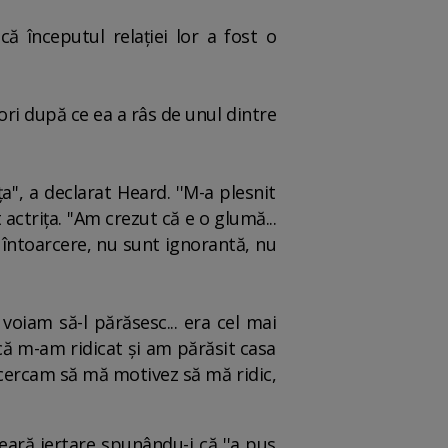
că începutul relaţiei lor a fost o
 ori după ce ea a râs de unul dintre
'', a declarat Heard. ''M-a plesnit
actriţa. ''Am crezut că e o glumă...
e întoarcere, nu sunt ignorantă, nu
voiam să-l părăsesc... era cel mai
că m-am ridicat şi am părăsit casa
ncercam să mă motivez să mă ridic,
eară iertare spunându-i că ''a pus