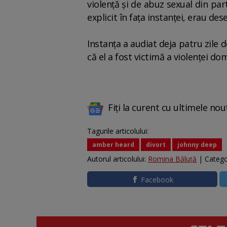
violenţă şi de abuz sexual din pa
explicit în faţa instanţei, erau des
Instanţa a audiat deja patru zile d
că el a fost victimă a violenţei d
Fiți la curent cu ultimele nou
Tagurile articolului:
amber heard
divort
johnny deep
Autorul articolului:
Romina Băluță
| Catego
Facebook