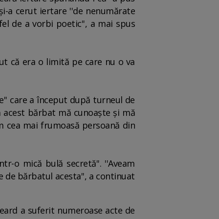
şi-a cerut iertare ''de nenumărate
fel de a vorbi poetic'', a mai spus
ut că era o limită pe care nu o va
re'' care a început după turneul de
 că acest bărbat mă cunoaşte şi mă
m cea mai frumoasă persoană din
ntr-o mică bulă secretă''. ''Aveam
e de bărbatul acesta'', a continuat
Heard a suferit numeroase acte de