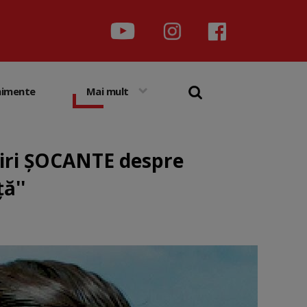
nimente
Mai mult
luiri ȘOCANTE despre
ă''