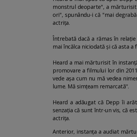
monstrul deoparte'', a mărturisit
ori'', spunându-i că ''mai degrabă
actriţa.
Întrebată dacă a rămas în relaţie
mai încălca niciodată şi că asta a fo
Heard a mai mărturisit în instanţă
promovare a filmului lor din 2011
vede aşa cum nu mă vedea nimen
lume. Mă simţeam remarcată''.
Heard a adăugat că Depp îi arătas
senzaţia că sunt într-un vis, că e
actriţa.
Anterior, instanţa a audiat mărt