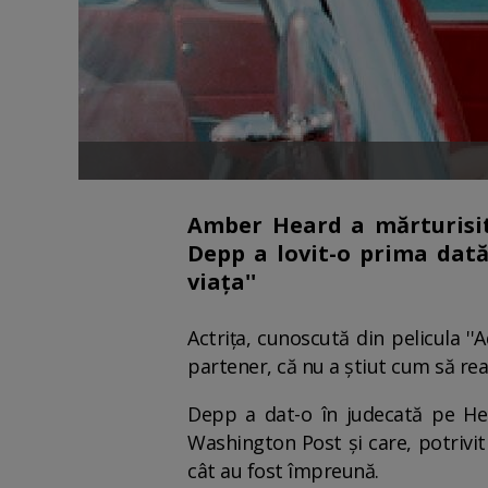
Amber Heard a mărturisit 
Depp a lovit-o prima dată,
viaţa''
Actriţa, cunoscută din pelicula '
partener, că nu a ştiut cum să re
Depp a dat-o în judecată pe Hea
Washington Post şi care, potrivit
cât au fost împreună.