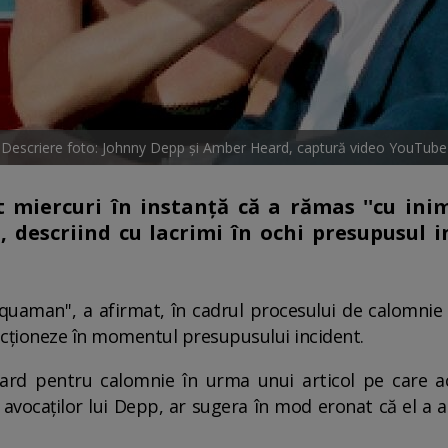
Descriere foto: Johnny Depp și Amber Heard, captură video YouTube
miercuri în instanţă că a rămas ''cu ini
 descriind cu lacrimi în ochi presupusul i
'Aquaman'', a afirmat, în cadrul procesului de calomnie 
acţioneze în momentul presupusului incident.
rd pentru calomnie în urma unui articol pe care act
 avocaţilor lui Depp, ar sugera în mod eronat că el a ab