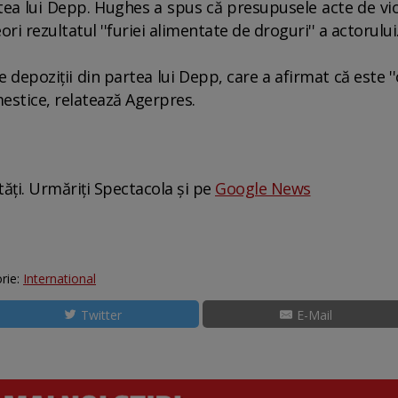
rtea lui Depp. Hughes a spus că presupusele acte de viol
eori rezultatul ''furiei alimentate de droguri'' a actorului
e depoziţii din partea lui Depp, care a afirmat că este '
omestice, relatează Agerpres.
tăți. Urmăriți Spectacola și pe
Google News
rie:
International
Twitter
E-Mail