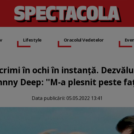
iv
Lifestyle
Oracolul Vedetelor
Eve
rimi în ochi în instanţă. Dezvă
hnny Deep: ''M-a plesnit peste faţ
Data publicării:
05.05.2022 13:41