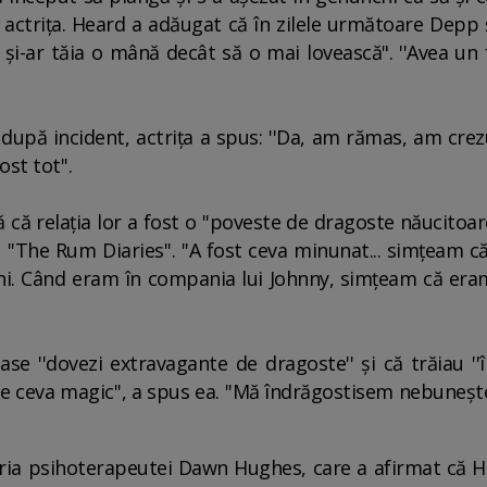
 actriţa. Heard a adăugat că în zilele următoare Depp 
 şi-ar tăia o mână decât să o mai lovească". ''Avea un 
 după incident, actriţa a spus: ''Da, am rămas, am crez
st tot''.
 că relaţia lor a fost o ''poveste de dragoste năucitoa
 ''The Rum Diaries''. ''A fost ceva minunat... simţeam
i. Când eram în compania lui Johnny, simţeam că era
e ''dovezi extravagante de dragoste'' şi că trăiau ''î
ste ceva magic'', a spus ea. ''Mă îndrăgostisem nebuneşt
uria psihoterapeutei Dawn Hughes, care a afirmat că 