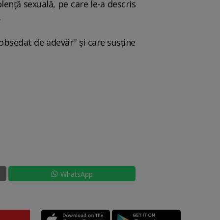
enţă sexuală, pe care le-a descris
.
'obsedat de adevăr'' şi care susţine
WhatsApp