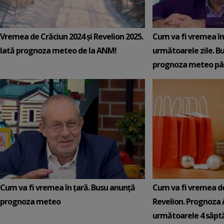
Vremea de Crăciun 2024 și Revelion 2025.
Cum va fi vremea în 
Iată prognoza meteo de la ANM!
următoarele zile. B
prognoza meteo pâ
Cum va fi vremea în țară. Busu anunță
Cum va fi vremea de
prognoza meteo
Revelion. Prognoza
următoarele 4 săp