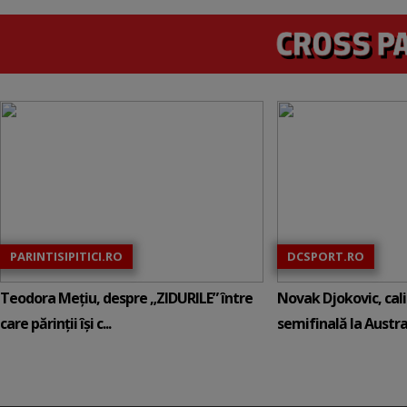
PARINTISIPITICI.RO
DCSPORT.RO
Teodora Mețiu, despre „ZIDURILE” între
Novak Djokovic, calif
care părinții își c...
semifinală la Austral