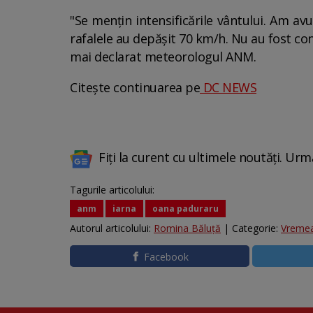
"Se menţin intensificările vântului. Am av
rafalele au depăşit 70 km/h. Nu au fost co
mai declarat meteorologul ANM.
Citește continuarea pe
DC NEWS
Fiți la curent cu ultimele noutăți. Urm
Tagurile articolului:
anm
iarna
oana paduraru
Autorul articolului:
Romina Băluță
| Categorie:
Vreme
Facebook