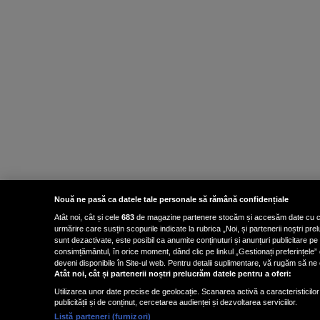
Nouă ne pasă ca datele tale personale să rămână confidențiale
Atât noi, cât și cele
683
de magazine partenere stocăm și accesăm date cu carac
urmărire care susțin scopurile indicate la rubrica „Noi, și partenerii noștri p
sunt dezactivate, este posibil ca anumite conținuturi și anunțuri publicitare pe
consimțământul, în orice moment, dând clic pe linkul „Gestionați preferințele” 
deveni disponibile în Site-ul web. Pentru detalii suplimentare, vă rugăm să ne co
Atât noi, cât și partenerii noștri prelucrăm datele pentru a oferi:
Utilizarea unor date precise de geolocație. Scanarea activă a caracteristicilor 
publicității și de conținut, cercetarea audienței și dezvoltarea serviciilor.
Listă parteneri (furnizori)