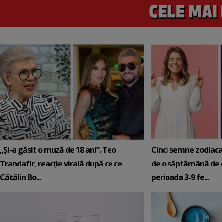
„Și-a găsit o muză de 18 ani”. Teo
Cinci semne zodiaca
Trandafir, reacție virală după ce ce
de o săptămână de e
Cătălin Bo...
perioada 3-9 fe...