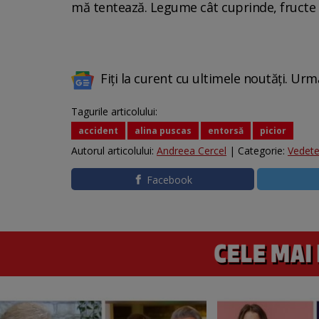
mă tentează. Legume cât cuprinde, fructe ma
Fiți la curent cu ultimele noutăți. Urm
Tagurile articolului:
accident
alina puscas
entorsă
picior
Autorul articolului:
Andreea Cercel
| Categorie:
Vedet
Facebook