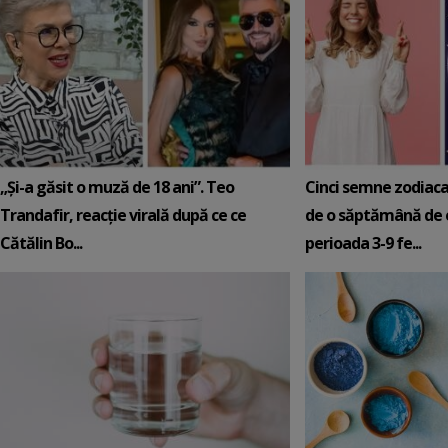
„Și-a găsit o muză de 18 ani”. Teo
Cinci semne zodiaca
Trandafir, reacție virală după ce ce
de o săptămână de e
Cătălin Bo...
perioada 3-9 fe...