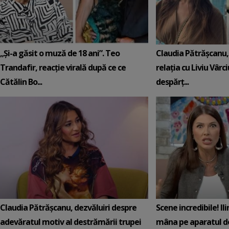
„Și-a găsit o muză de 18 ani”. Teo
Claudia Pătrășcanu,
Trandafir, reacție virală după ce ce
relația cu Liviu Vârci
Cătălin Bo...
despărț...
Claudia Pătrășcanu, dezvăluiri despre
Scene incredibile! Il
adevăratul motiv al destrămării trupei
mâna pe aparatul de