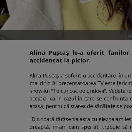
De
Alina Pușcaș le-a oferit fanilor
accidentat la picior.
Alina Pușcaș a suferit o accidentare, în u
mai dificilă, prezentatoarea TV este ferici
show-lui "Te cunosc de undeva". Vedeta le-a
aceștia, ca în cazul în care se confruntă
acasă, pentru că starea de sănătate se poa
"Din toată tărășenia asta cu glezna am ieș
dreaptă, m-am cam speriat, trebuie să re