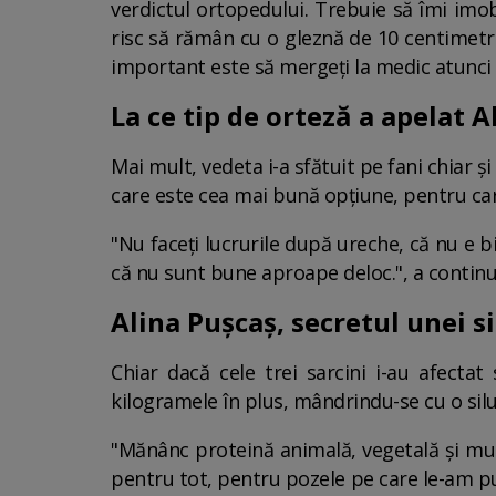
verdictul ortopedului. Trebuie să îmi imob
risc să rămân cu o gleznă de 10 centimetri 
important este să mergeți la medic atunci c
La ce tip de orteză a apelat 
Mai mult, vedeta i-a sfătuit pe fani chiar ș
care este cea mai bună opțiune, pentru car
"Nu faceți lucrurile după ureche, că nu e b
că nu sunt bune aproape deloc.", a continu
Alina Pușcaș, secretul unei si
Chiar dacă cele trei sarcini i-au afecta
kilogramele în plus, mândrindu-se cu o silu
"Mănânc proteină animală, vegetală și mul
pentru tot, pentru pozele pe care le-am pu