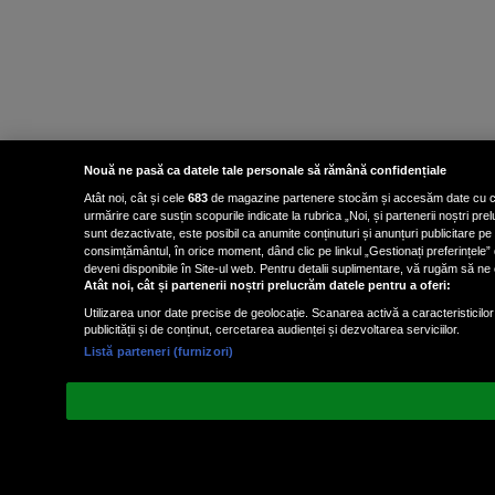
Nouă ne pasă ca datele tale personale să rămână confidențiale
Atât noi, cât și cele
683
de magazine partenere stocăm și accesăm date cu carac
urmărire care susțin scopurile indicate la rubrica „Noi, și partenerii noștri p
sunt dezactivate, este posibil ca anumite conținuturi și anunțuri publicitare pe
consimțământul, în orice moment, dând clic pe linkul „Gestionați preferințele” 
deveni disponibile în Site-ul web. Pentru detalii suplimentare, vă rugăm să ne co
Atât noi, cât și partenerii noștri prelucrăm datele pentru a oferi:
Utilizarea unor date precise de geolocație. Scanarea activă a caracteristicilor 
publicității și de conținut, cercetarea audienței și dezvoltarea serviciilor.
Listă parteneri (furnizori)