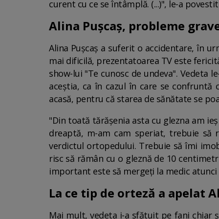
curent cu ce se întâmplă. (...)", le-a povesti
Alina Pușcaș, probleme grave
Alina Pușcaș a suferit o accidentare, în u
mai dificilă, prezentatoarea TV este ferici
show-lui "Te cunosc de undeva". Vedeta le-a
aceștia, ca în cazul în care se confruntă
acasă, pentru că starea de sănătate se poa
"Din toată tărășenia asta cu glezna am ieș
dreaptă, m-am cam speriat, trebuie să re
verdictul ortopedului. Trebuie să îmi imob
risc să rămân cu o gleznă de 10 centimetri 
important este să mergeți la medic atunci c
La ce tip de orteză a apelat 
Mai mult, vedeta i-a sfătuit pe fani chiar 