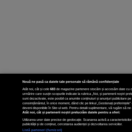
Nouă ne pasă ca datele tale personale să rămână confidențiale
Atât noi, cât și cele
683
de magazine partenere stocăm și accesăm date cu carac
urmărire care susțin scopurile indicate la rubrica „Noi, și partenerii noștri p
sunt dezactivate, este posibil ca anumite conținuturi și anunțuri publicitare pe
consimțământul, în orice moment, dând clic pe linkul „Gestionați preferințele” 
deveni disponibile în Site-ul web. Pentru detalii suplimentare, vă rugăm să ne co
Atât noi, cât și partenerii noștri prelucrăm datele pentru a oferi:
Utilizarea unor date precise de geolocație. Scanarea activă a caracteristicilor 
publicității și de conținut, cercetarea audienței și dezvoltarea serviciilor.
Listă parteneri (furnizori)