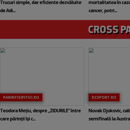
Trucuri simple, dar eficiente dezvăluite
mortalitatea în cazu
de Adi...
cancer, potri...
PARINTISIPITICI.RO
DCSPORT.RO
Teodora Mețiu, despre „ZIDURILE” între
Novak Djokovic, calif
care părinții își c...
semifinală la Austral