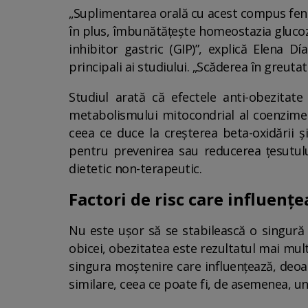
„Suplimentarea orală cu acest compus feno
în plus, îmbunătățește homeostazia glucozei
inhibitor gastric (GIP)”, explică Elena D
principali ai studiului. „Scăderea în greut
Studiul arată că efectele anti-obezitate
metabolismului mitocondrial al coenzimei Q
ceea ce duce la creșterea beta-oxidării și
pentru prevenirea sau reducerea țesutului
dietetic non-terapeutic.
Factori de risc care influenț
Nu este ușor să se stabilească o singură c
obicei, obezitatea este rezultatul mai mul
singura moștenire care influențează, deoar
similare, ceea ce poate fi, de asemenea, u