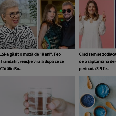
„Și-a găsit o muză de 18 ani”. Teo
Cinci semne zodiaca
Trandafir, reacție virală după ce ce
de o săptămână de e
Cătălin Bo...
perioada 3-9 fe...