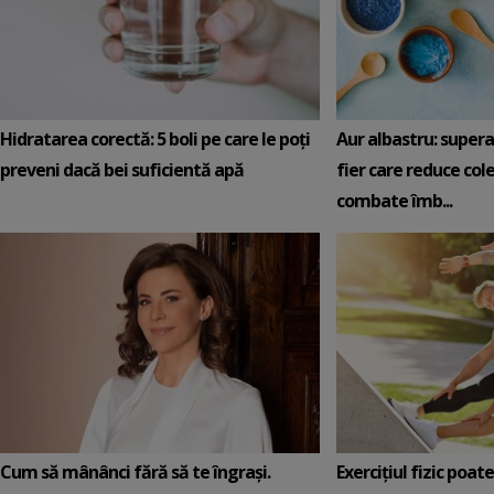
Hidratarea corectă: 5 boli pe care le poți
Aur albastru: super
preveni dacă bei suficientă apă
fier care reduce cole
combate îmb...
Cum să mânânci fără să te îngrași.
Exercițiul fizic poat