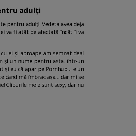
entru adulți
te pentru adulți. Vedeta avea deja
i va fi atât de afectată încât îi va
i cu ei și aproape am semnat deal
m şi un nume pentru asta, într-un
zut şi eu că apar pe Pornhub… e un
te când mă îmbrac aşa… dar mi se
e! Clipurile mele sunt sexy, dar nu