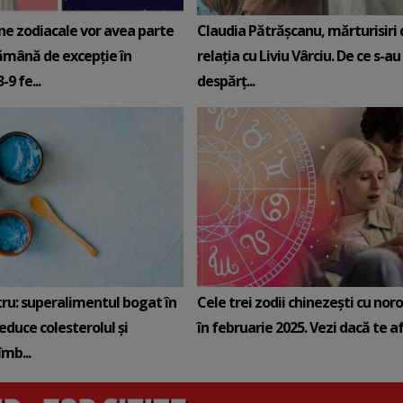
ne zodiacale vor avea parte
Claudia Pătrășcanu, mărturisiri
ămână de excepție în
relația cu Liviu Vârciu. De ce s-au
9 fe...
despărț...
tru: superalimentul bogat în
Cele trei zodii chinezești cu noro
reduce colesterolul și
în februarie 2025. Vezi dacă te afli
mb...