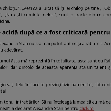
chiloți…”, „Vezi că ai uitat să îți iei chiloți pe tine”, „O
”, „Nu ești cuminte deloc!”, sunt o parte dintre co
icina.
 acidă după ce a fost criticată pentru
lexandra Stan nu s-a mai putut abține și a răbufnit. Ac
u adevărat.
mul ăsta mă reprezintă în totalitate, asta sunt eu Ra
lor, dar dincolo de această aparență stă un talent 
nea și felul în care te prezinți fizic oamenilor, cât c
ta!
m tonul întrebărilor! Să nu înțeleagă lumea că eu mă d
mea!”, a declarat Alexandra Stan pentru
click.ro.