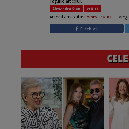
Tagurile articolului:
Alexandra Stan
critici
Autorul articolului:
Romina Băluță
| Catego
Facebook