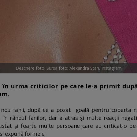
Descriere foto: Sursa foto: Alexandra Stan, Instagram
 în urma criticilor pe care le-a primit dup
um.
n nou fanii, după ce a pozat goală pentru coperta no
 în rândul fanilor, dar a atras și multe reacții nega
xistat și foarte multe persoane care au criticat-o p
își expună formele.