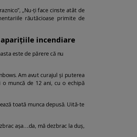
braznico”, „Nu-ți face cinste atât de
mentariile răutăcioase primite de
 aparițiile incendiare
easta este de părere că nu
inbows. Am avut curajul și puterea
și o muncă de 12 ani, cu o echipă
ontează toată munca depusă. Uită-te
ezbrac așa….da, mă dezbrac la duș,