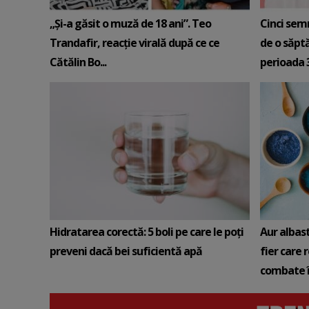
„Și-a găsit o muză de 18 ani”. Teo
Cinci sem
Trandafir, reacție virală după ce ce
de o săpt
Cătălin Bo...
perioada 3-
Hidratarea corectă: 5 boli pe care le poți
Aur albas
preveni dacă bei suficientă apă
fier care 
combate î