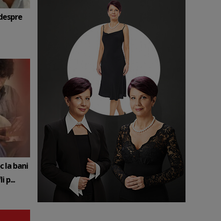
 despre
c la bani
 p...