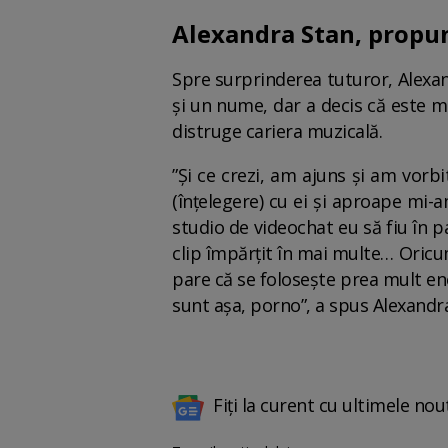
Alexandra Stan, propun
Spre surprinderea tuturor, Alexan
și un nume, dar a decis că este mai
distruge cariera muzicală.
”Și ce crezi, am ajuns și am vor
(înțelegere) cu ei şi aproape mi
studio de videochat eu să fiu în 
clip împărţit în mai multe… Ori
pare că se foloseşte prea mult ene
sunt aşa, porno”, a spus Alexandra
Fiți la curent cu ultimele nou