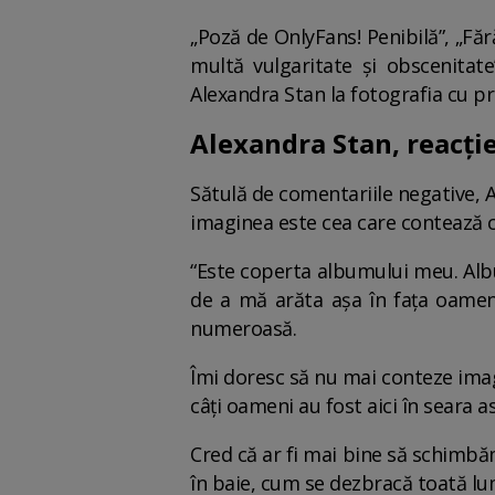
„Poză de OnlyFans! Penibilă”, „Fără 
multă vulgaritate și obscenitate
Alexandra Stan la fotografia cu pr
Alexandra Stan, reacție
Sătulă de comentariile negative, A
imaginea este cea care contează c
“Este coperta albumului meu. Albu
de a mă arăta așa în fața oameni
numeroasă.
Îmi doresc să nu mai conteze imagi
câți oameni au fost aici în seara as
Cred că ar fi mai bine să schimbă
în baie, cum se dezbracă toată lu