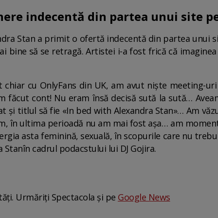
ere indecentă din partea unui site p
dra Stan a primit o ofertă indecentă din partea unui si
 bine să se retragă. Artistei i-a fost frică că imaginea e
bit chiar cu OnlyFans din UK, am avut niște meeting-ur
-am făcut cont! Nu eram însă decisă sută la sută… Avea
pat şi titlul să fie «In bed with Alexandra Stan»… Am vă
cum, în ultima perioadă nu am mai fost aşa… am momen
rgia asta feminină, sexuală, în scopurile care nu trebui
 Stanîn cadrul podacstului lui DJ Gojira.
tăți. Urmăriți Spectacola și pe
Google News