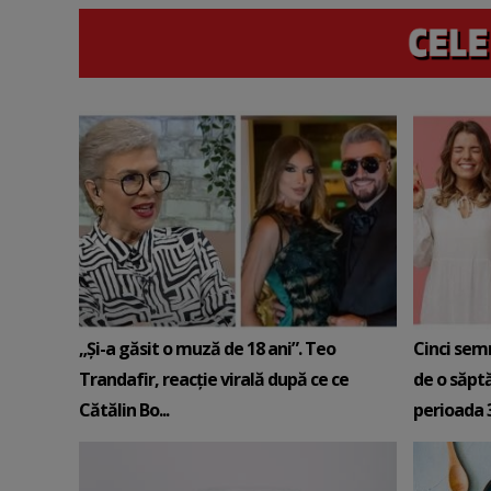
„Și-a găsit o muză de 18 ani”. Teo
Cinci sem
Trandafir, reacție virală după ce ce
de o săpt
Cătălin Bo...
perioada 3-