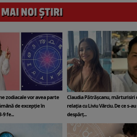
ne zodiacale vor avea parte
Claudia Pătrășcanu, mărturisiri
ămână de excepție în
relația cu Liviu Vârciu. De ce s-au
9 fe...
despărț...