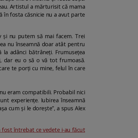
eau. Artistul a mărturisit că mama
că în fosta căsnicie nu a avut parte
iv și nu putem să mai facem. Trei
r ea nu înseamnă doar atât pentru
 la adânci bătrâneți. Frumusețea
i, dar eu o să o vă tot frumoasă.
care te porți cu mine, felul în care
 nu eram compatibili. Probabil nici
Sunt experiențe. Iubirea înseamnă
t așa cum și le dorește”, a spus Alex
 fost întrebat ce vedete i-au făcut