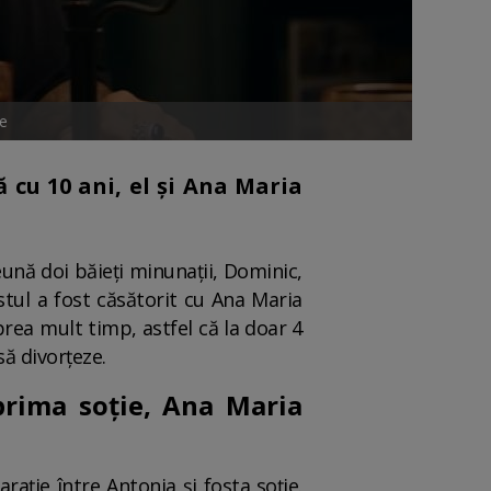
e
ă cu 10 ani, el și Ana Maria
ună doi băieți minunații, Dominic,
stul a fost căsătorit cu Ana Maria
 prea mult timp, astfel că la doar 4
să divorțeze.
prima soție, Ana Maria
arație între Antonia și fosta soție.