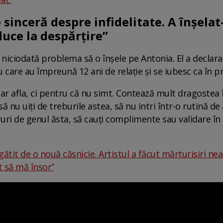
 sinceră despre infidelitate. A înșela
uce la despărțire”
s niciodată problema să o înșele pe Antonia. El a declar
 care au împreună 12 ani de relație și se iubesc ca în pr
ar afla, ci pentru că nu simt. Contează mult dragostea în 
 să nu uiți de treburile astea, să nu intri într-o rutină
ruri de genul ăsta, să cauți complimente sau validare în 
ătit de o nouă căsnicie. Artistul a făcut mărturisiri neașt
 să mă însor”