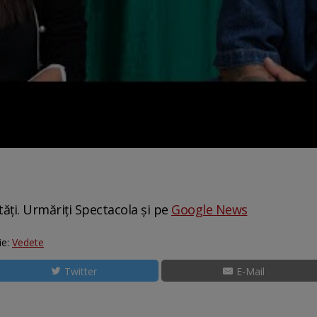
tăți. Urmăriți Spectacola și pe
Google News
ie:
Vedete
Twitter
E-Mail