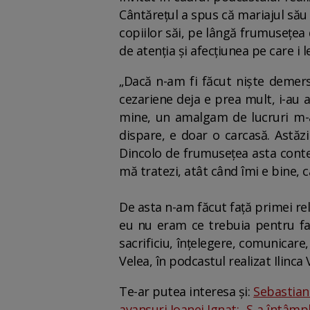
Cântărețul a spus că mariajul său
copiilor săi, pe lângă frumusețea d
de atenția și afecțiunea pe care i 
„Dacă n-am fi făcut niște demers
cezariene deja e prea mult, i-au
mine, un amalgam de lucruri m-a
dispare, e doar o carcasă. Astăz
Dincolo de frumusețea asta contează
mă tratezi, atât când îmi e bine, c
De asta n-am făcut față primei rel
eu nu eram ce trebuia pentru fat
sacrificiu, înțelegere, comunicare, 
Velea, în podcastul realizat Ilinca 
Te-ar putea interesa și:
Sebastian 
avansuri Ioanei Ignat: „S-a întâmp