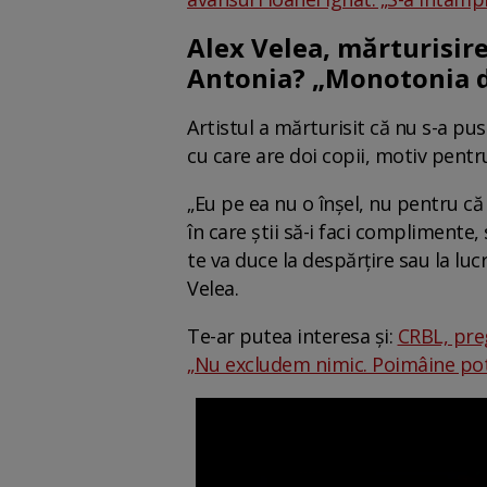
Alex Velea, mărturisire
Antonia? „Monotonia d
Artistul a mărturisit că nu s-a pu
cu care are doi copii, motiv pentru
„Eu pe ea nu o înșel, nu pentru că 
în care știi să-i faci complimente,
te va duce la despărțire sau la luc
Velea.
Te-ar putea interesa și:
CRBL, preg
„Nu excludem nimic. Poimâine pot