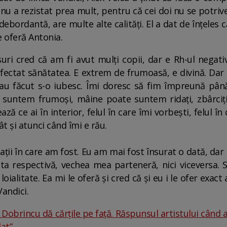
 nu a rezistat prea mult, pentru că cei doi nu se potriv
ebordantă, are multe alte calități. El a dat de înțeles 
le oferă Antonia.
uri cred că am fi avut mulți copii, dar e Rh-ul negat
 afectat sănătatea. E extrem de frumoasă, e divină. Da
u făcut s-o iubesc. Îmi doresc să fim împreună până
i suntem frumoși, mâine poate suntem ridați, zbârciț
 ce ai în interior, felul în care îmi vorbești, felul în 
ât și atunci când îmi e rău.
ații în care am fost. Eu am mai fost însurat o dată, dar
a respectivă, vechea mea parteneră, nici viceversa. 
loialitate. Ea mi le oferă și cred că și eu i le ofer exac
Vandici.
Dobrincu dă cărțile pe față. Răspunsul artistului când a
lat”