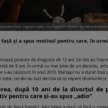
escriere foto: Captură video: YouTube/DA BRAVO! by Mihai Bobonet
 față și a spus motivul pentru care, în urm
rumoasă poveste de dragoste de 12 ani. Cei doi au împre
vârstă de 8 ani. În urmă cu mai bine de un deceniu, arti
ie s-au căsătorit în anul 2010. Mariajul nu a durat însă
i soție, cei doi au luat decizia să își separe drumurile și 
erea, după 10 ani de la divorțul de 
iv pentru care și-au spus „adio”
zat de Ilinca Vandici, Alex Velea a ținut să facă o comp