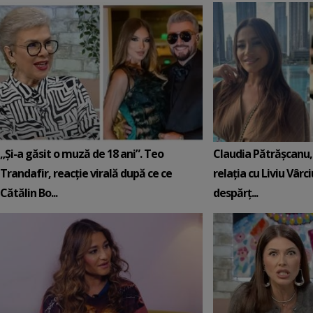
„Și-a găsit o muză de 18 ani”. Teo
Claudia Pătrășcanu,
Trandafir, reacție virală după ce ce
relația cu Liviu Vârci
Cătălin Bo...
despărț...