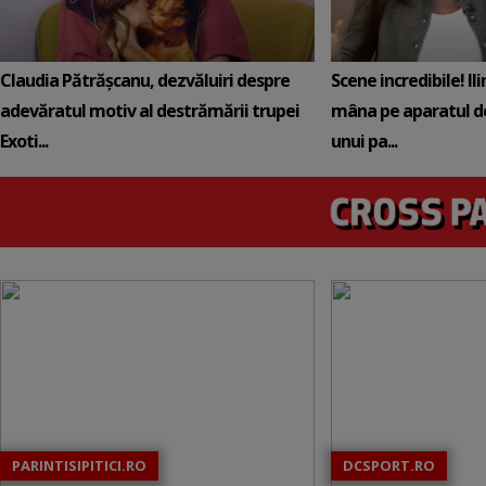
Claudia Pătrășcanu, dezvăluiri despre
Scene incredibile! Il
adevăratul motiv al destrămării trupei
mâna pe aparatul de
Exoti...
unui pa...
PARINTISIPITICI.RO
DCSPORT.RO