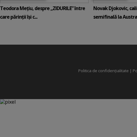
Teodora Mețiu, despre „ZIDURILE” între
Novak Djokovic, calif
care părinții își c...
semifinală la Austral
Politica de confidențialitate
|
Po