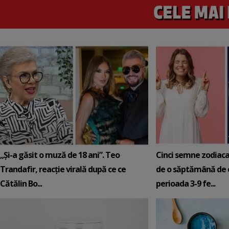
„Și-a găsit o muză de 18 ani”. Teo
Cinci semne zodiaca
Trandafir, reacție virală după ce ce
de o săptămână de e
Cătălin Bo...
perioada 3-9 fe...