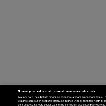
Nouă ne pasă ca datele tale personale să rămână confidențiale
Atât noi, cât și cele
683
de magazine partenere stocăm și accesăm date cu carac
urmărire care susțin scopurile indicate la rubrica „Noi, și partenerii noștri p
sunt dezactivate, este posibil ca anumite conținuturi și anunțuri publicitare pe