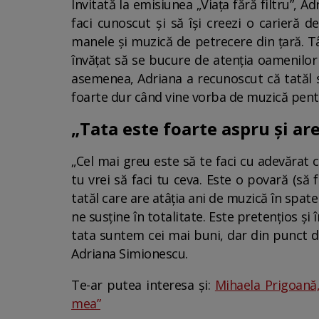
Invitată la emisiunea „Viața fără filtru”, 
faci cunoscut și să își creezi o carieră 
manele și muzică de petrecere din țară. Tân
învățat să se bucure de atenția oamenilor 
asemenea, Adriana a recunoscut că tatăl său
foarte dur când vine vorba de muzică pentru
„Tata este foarte aspru și are
„Cel mai greu este să te faci cu adevărat c
tu vrei să faci tu ceva. Este o povară (să f
tatăl care are atâția ani de muzică în spate ș
ne susține în totalitate. Este pretențios ș
tata suntem cei mai buni, dar din punct de
Adriana Simionescu.
Te-ar putea interesa și:
Mihaela Prigoană,
mea”