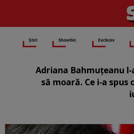
Știri
Showbiz
Exclusiv
Adriana Bahmuțeanu l-a 
să moară. Ce i-a spus o
i