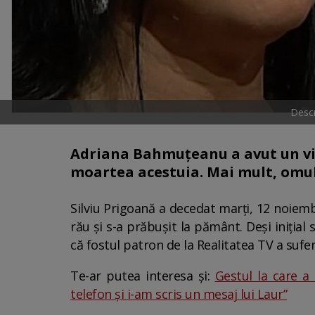
Descr
Adriana Bahmuțeanu a avut un vis
moartea acestuia. Mai mult, omul 
Silviu Prigoană a decedat marți, 12 noiembr
rău și s-a prăbușit la pământ. Deși inițial
că fostul patron de la Realitatea TV a sufer
Te-ar putea interesa și:
Gestul la care 
telefon și i-am scris un mesaj lui Laur”