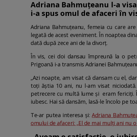
Adriana Bahmuțeanu l-a visat
i-a spus omul de afaceri în vi
Adriana Bahmuțeanu, femeia cu care are 
legată de acest eveniment. În noaptea dinai
dată după zece ani de la divorț.
În vis, cei doi dansau împreună la o petr
Prigoană i-a transmis Adrianei Bahmuțeanu c
„Azi noapte, am visat că dansam cu el, dar
toți ăștia 10 ani, nu l-am visat nicioda
petrecere cu multă lume și eram fericiți. Îi
iubesc. Hai să dansăm, lasă-le încolo pe t
Te-ar putea interesa și:
Adriana Bahmuțean
omului de afaceri: „El de mai mulți ani nu 
„Aveam o satisfacție, o iubir