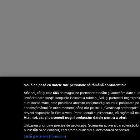
Nouă ne pasă ca datele tale personale să rămână confidențiale
Atât noi, cât și cele
683
de magazine partenere stocăm și accesăm date cu carac
urmărire care susțin scopurile indicate la rubrica „Noi, și partenerii noștri p
sunt dezactivate, este posibil ca anumite conținuturi și anunțuri publicitare pe
consimțământul, în orice moment, dând clic pe linkul „Gestionați preferințele” 
deveni disponibile în Site-ul web. Pentru detalii suplimentare, vă rugăm să ne co
Atât noi, cât și partenerii noștri prelucrăm datele pentru a oferi:
Utilizarea unor date precise de geolocație. Scanarea activă a caracteristicilor 
publicității și de conținut, cercetarea audienței și dezvoltarea serviciilor.
Listă parteneri (furnizori)