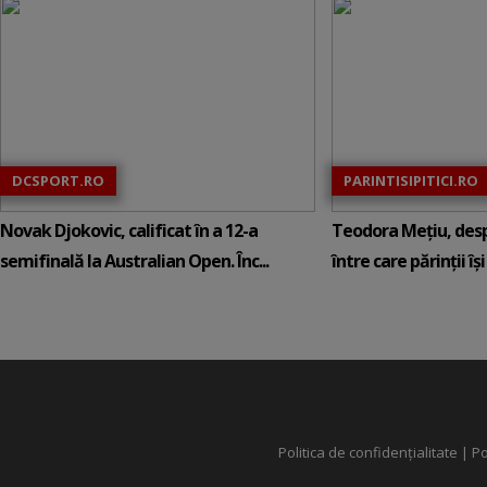
DCSPORT.RO
PARINTISIPITICI.RO
Novak Djokovic, calificat în a 12-a
Teodora Mețiu, desp
semifinală la Australian Open. Înc...
între care părinții își c
Politica de confidențialitate
|
Po