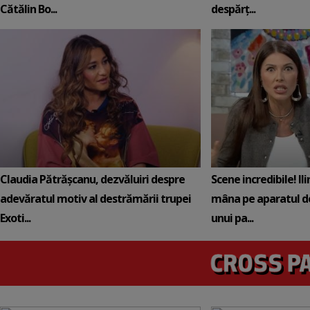
Cătălin Bo...
despărț...
Claudia Pătrășcanu, dezvăluiri despre
Scene incredibile! Il
adevăratul motiv al destrămării trupei
mâna pe aparatul de
Exoti...
unui pa...