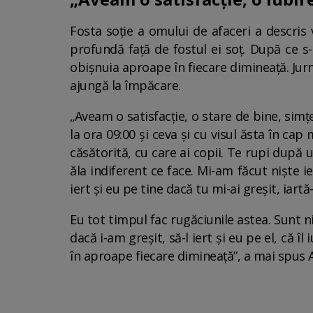
Fosta soție a omului de afaceri a descris 
profundă față de fostul ei soț. După ce s
obișnuia aproape în fiecare dimineață. Jurn
ajungă la împăcare.
„Aveam o satisfacție, o stare de bine, simț
la ora 09:00 și ceva și cu visul ăsta în ca
căsătorită, cu care ai copii. Te rupi după
ăla indiferent ce face. Mi-am făcut niște i
iert și eu pe tine dacă tu mi-ai greșit, iart
Eu tot timpul fac rugăciunile astea. Sunt 
dacă i-am greșit, să-l iert și eu pe el, că 
în aproape fiecare dimineață”, a mai spus