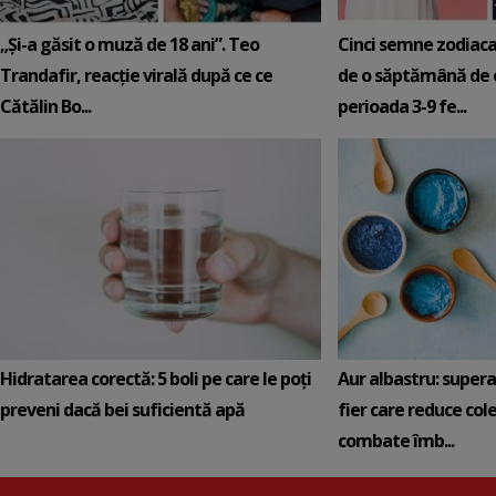
„Și-a găsit o muză de 18 ani”. Teo
Cinci semne zodiaca
Trandafir, reacție virală după ce ce
de o săptămână de e
Cătălin Bo...
perioada 3-9 fe...
Hidratarea corectă: 5 boli pe care le poți
Aur albastru: super
preveni dacă bei suficientă apă
fier care reduce cole
combate îmb...