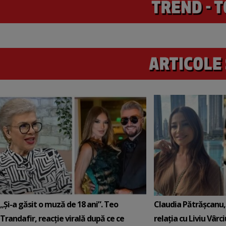
„Și-a găsit o muză de 18 ani”. Teo
Claudia Pătrășcanu,
Trandafir, reacție virală după ce ce
relația cu Liviu Vârci