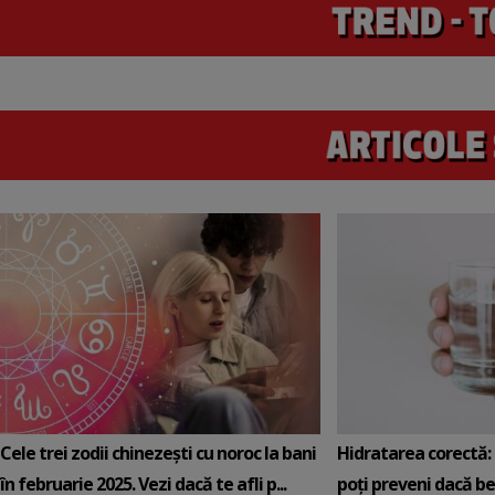
Cele trei zodii chinezești cu noroc la bani
Hidratarea corectă: 5
în februarie 2025. Vezi dacă te afli p...
poți preveni dacă be