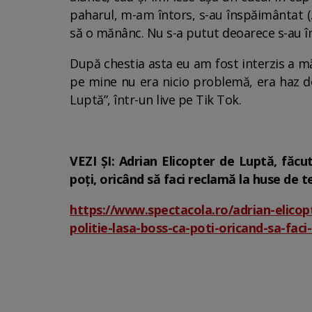
paharul, m-am întors, s-au înspăimântat (..
să o mănânc. Nu s-a putut deoarece s-au încui
După chestia asta eu am fost interzis a mă
pe mine nu era nicio problemă, era haz de
Luptă”, într-un live pe Tik Tok.
VEZI ȘI: Adrian Elicopter de Luptă, făcu
poți, oricând să faci reclamă la huse de t
https://www.spectacola.ro/adrian-elicop
politie-lasa-boss-ca-poti-oricand-sa-fac