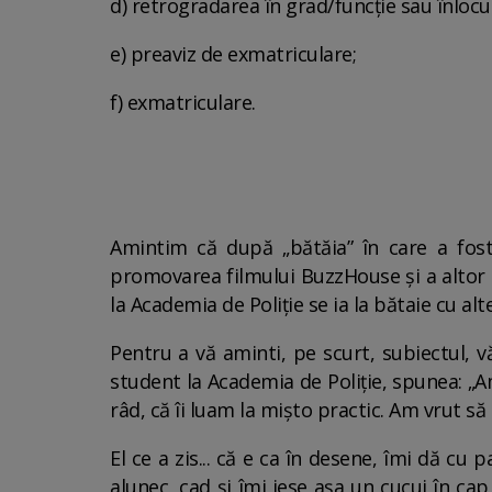
d) retrogradarea în grad/funcţie sau înlocu
e) preaviz de exmatriculare;
f) exmatriculare.
Amintim că după „bătăia” în care a fost 
promovarea filmului BuzzHouse și a altor p
la Academia de Poliție se ia la bătaie cu a
Pentru a vă aminti, pe scurt, subiectul, 
student la Academia de Poliție, spunea: „
râd, că îi luam la mișto practic. Am vrut să 
El ce a zis... că e ca în desene, îmi dă cu
alunec, cad și îmi iese așa un cucui în ca