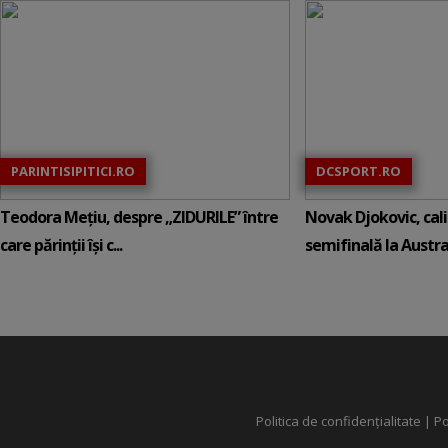
PARINTISIPITICI.RO
DCSPORT.RO
Teodora Mețiu, despre „ZIDURILE” între
Novak Djokovic, calif
care părinții își c...
semifinală la Austral
Politica de confidențialitate
|
Po