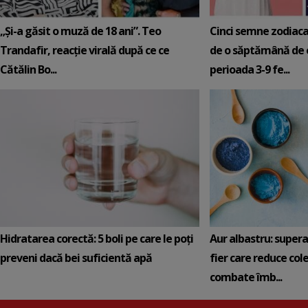
„Și-a găsit o muză de 18 ani”. Teo
Cinci semne zodiaca
Trandafir, reacție virală după ce ce
de o săptămână de e
Cătălin Bo...
perioada 3-9 fe...
Hidratarea corectă: 5 boli pe care le poți
Aur albastru: super
preveni dacă bei suficientă apă
fier care reduce cole
combate îmb...