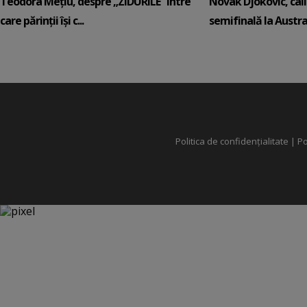
Teodora Mețiu, despre „ZIDURILE” între
Novak Djokovic, calif
care părinții își c...
semifinală la Austral
Politica de confidențialitate
|
Po