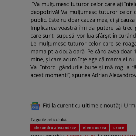
“Va mulțumesc tuturor celor care ați înțele
deopotrivă! Va mulțumesc tuturor celor ca
public. Este nu doar cauza mea, ci și cauza 
Implicarea voastră îmi da putere să trec 
care sunt supusă, vor lua sfârșit în curând
Le mulțumesc tuturor celor care se roagă 
mama pt a două oară! Pe când avea doar 12
mine, și care acum înțelege că mama ei nu
Va întorc gândurile bune și mă rog la râ
acest moment!”, spunea Adrian Alexandro
Fiți la curent cu ultimele noutăți. Urm
Tagurile articolului:
alexandru alexandrov
elena udrea
urare