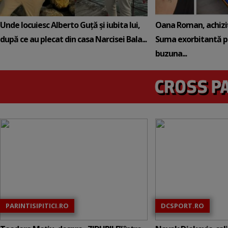
Unde locuiesc Alberto Guță și iubita lui,
Oana Roman, achiziț
după ce au plecat din casa Narcisei Bala...
Suma exorbitantă pe
buzuna...
PARINTISIPITICI.RO
DCSPORT.RO