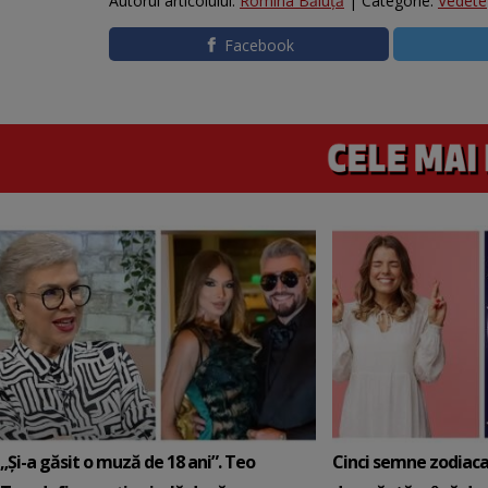
Autorul articolului:
Romina Băluță
| Categorie:
Vedete
Facebook
„Și-a găsit o muză de 18 ani”. Teo
Cinci semne zodiaca