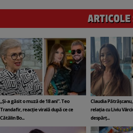
„Și-a găsit o muză de 18 ani”. Teo
Claudia Pătrășcanu,
Trandafir, reacție virală după ce ce
relația cu Liviu Vârci
Cătălin Bo...
despărț...