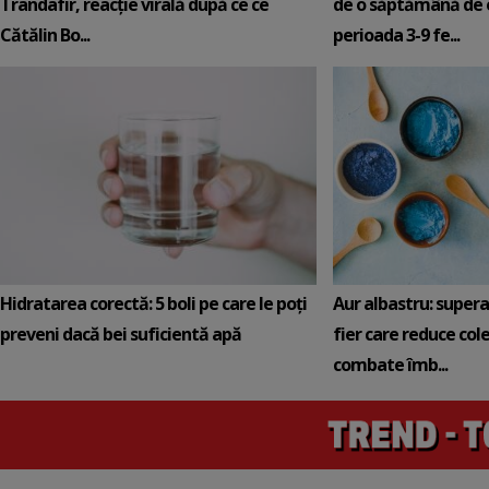
Trandafir, reacție virală după ce ce
de o săptămână de e
Cătălin Bo...
perioada 3-9 fe...
Hidratarea corectă: 5 boli pe care le poți
Aur albastru: super
preveni dacă bei suficientă apă
fier care reduce cole
combate îmb...