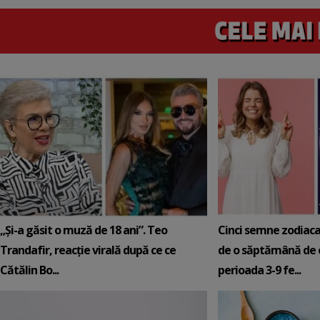
„Și-a găsit o muză de 18 ani”. Teo
Cinci semne zodiaca
Trandafir, reacție virală după ce ce
de o săptămână de e
Cătălin Bo...
perioada 3-9 fe...