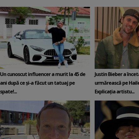
Un cunoscut influencer a murit la 45 de
Justin Bieber a încet
ani după ce și-a făcut un tatuaj pe
urmărească pe Hail
spate!...
Explicația artistu...