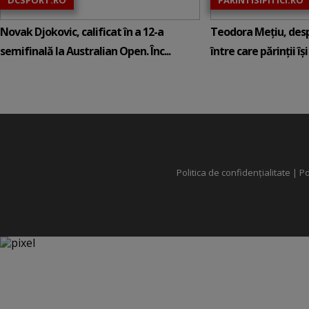
Novak Djokovic, calificat în a 12-a
Teodora Mețiu, desp
semifinală la Australian Open. Înc...
între care părinții își c
Politica de confidențialitate
|
Po