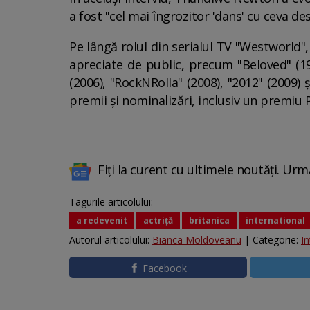
a fost "cel mai îngrozitor 'dans' cu ceva de
Pe lângă rolul din serialul TV "Westworld
apreciate de public, precum "Beloved" (19
(2006), "RockNRolla" (2008), "2012" (2009)
premii şi nominalizări, inclusiv un premi
Fiți la curent cu ultimele noutăți. Urm
Tagurile articolului:
a redevenit
actriță
britanica
international
Autorul articolului:
Bianca Moldoveanu
| Categorie:
In
Facebook