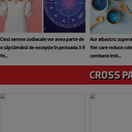
Cinci semne zodiacale vor avea parte de
Aur albastru: super
o săptămână de excepție în perioada 3-9
fier care reduce cole
fe...
combate îmb...