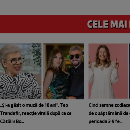
„Și-a găsit o muză de 18 ani”. Teo
Cinci semne zodiaca
Trandafir, reacție virală după ce ce
de o săptămână de e
Cătălin Bo...
perioada 3-9 fe...