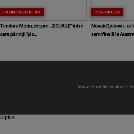
PARINTISIPITICI.RO
DCSPORT.RO
Teodora Mețiu, despre „ZIDURILE” între
Novak Djokovic, calif
care părinții își c...
semifinală la Austral
Politica de confidențialitate
|
Po