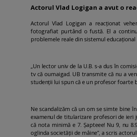
Actorul Vlad Logigan a avut o reac
Actorul Vlad Logigan a reacționat vehem
fotografiat purtând o fustă. El a continua
problemele reale din sistemul educațional 
„Un lector univ de la U.B. s-a dus în comis
tv că oumaigad. UB transmite că nu a veni
studenții lui spun că e un profesor foarte 
Ne scandalizăm că un om se simte bine în 
examenul de titularizare profesori de ieri 
că nota minimă e 7. Șapteee! Nu 9, nu 8.90
oglinda societății de mâine”, a scris actor