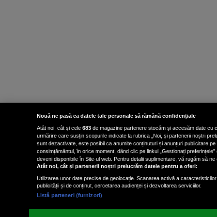
Nouă ne pasă ca datele tale personale să rămână confidențiale
Atât noi, cât și cele
683
de magazine partenere stocăm și accesăm date cu carac
urmărire care susțin scopurile indicate la rubrica „Noi, și partenerii noștri p
sunt dezactivate, este posibil ca anumite conținuturi și anunțuri publicitare pe
consimțământul, în orice moment, dând clic pe linkul „Gestionați preferințele” 
deveni disponibile în Site-ul web. Pentru detalii suplimentare, vă rugăm să ne co
Atât noi, cât și partenerii noștri prelucrăm datele pentru a oferi:
Utilizarea unor date precise de geolocație. Scanarea activă a caracteristicilor 
publicității și de conținut, cercetarea audienței și dezvoltarea serviciilor.
Listă parteneri (furnizori)