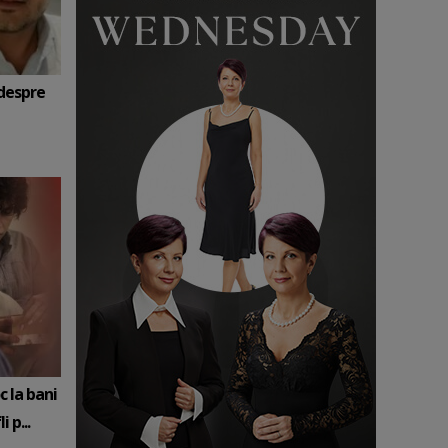
 despre
c la bani
 p...