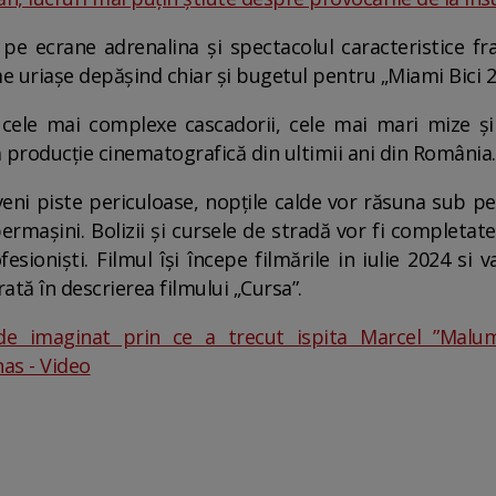
pe ecrane adrenalina și spectacolul caracteristice fra
e uriașe depășind chiar și bugetul pentru „Miami Bici 2
cele mai complexe cascadorii, cele mai mari mize și
ă producție cinematografică din ultimii ani din România.
eni piste periculoase, nopțile calde vor răsuna sub ped
permașini. Bolizii și cursele de stradă vor fi completate
esioniști. Filmul își începe filmările in iulie 2024 si 
ată în descrierea filmului „Cursa”.
e imaginat prin ce a trecut ispita Marcel ”Maluma”
as - Video