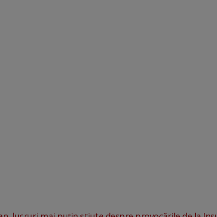
n, lucruri mai puțin știute despre provocările de la Insul