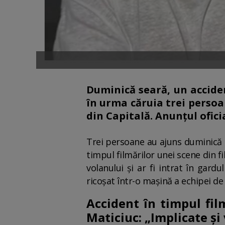
Duminică seară, un acciden
în urma căruia trei persoa
din Capitală. Anunțul ofici
Trei persoane au ajuns duminică s
timpul filmărilor unei scene din fi
volanului și ar fi intrat în gard
ricoșat într-o mașină a echipei de 
Accident în timpul fil
Maticiuc: „Implicate ș