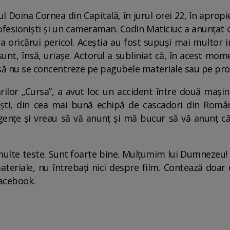
l Doina Cornea din Capitală, în jurul orei 22, în apropi
ofesioniști și un cameraman. Codin Maticiuc a anunțat c
ra oricărui pericol. Aceștia au fost supuși mai multor in
unt, însă, uriaşe. Actorul a subliniat că, în acest mom
 să nu se concentreze pe pagubele materiale sau pe pro
ărilor „Cursa”, a avut loc un accident între două mașin
iști, din cea mai bună echipă de cascadori din Rom
rgențe și vreau să vă anunț și mă bucur să vă anunț că
multe teste. Sunt foarte bine. Mulțumim lui Dumnezeu!
eriale, nu întrebați nici despre film. Contează doar o
Facebook.