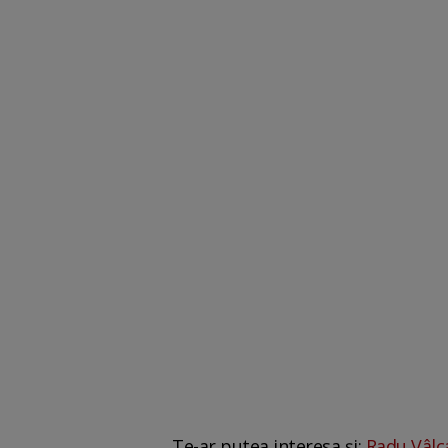
Te-ar putea interesa și:
Radu Vâlca