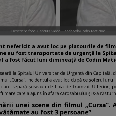
Descriere foto: Captură video: Facebook/Codin Maticiuc
t nefericit a avut loc pe platourile de film
ne au fost transportate de urgență la Spit
al a fost făcut luni dimineață de Codin Mati
eară la Spitalul Universitar de Urgență din Capitală, d
lmul „Cursa”. Incidentul a avut loc după ce şoferul unui 
ul care separă șoseaua de linia de tramvai. Ulterior, p
filmare care a ajuns în afara carosabilului şi s-a răsturn
mării unei scene din filmul „Cursa”.
i vătămate au fost 3 persoane”