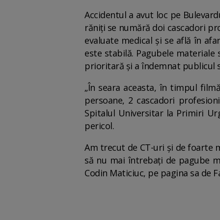
Accidentul a avut loc pe Bulevardu
răniți se numără doi cascadori pr
evaluate medical și se află în afa
este stabilă. Pagubele materiale s
prioritară și a îndemnat publicul
„În seara aceasta, în timpul film
persoane, 2 cascadori profesion
Spitalul Universitar la Primiri U
pericol.
Am trecut de CT-uri și de foarte 
să nu mai întrebați de pagube mat
Codin Maticiuc, pe pagina sa de 