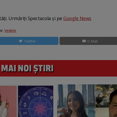
tăți. Urmăriți Spectacola și pe
Google News
ie:
Vedete
Twitter
E-Mail