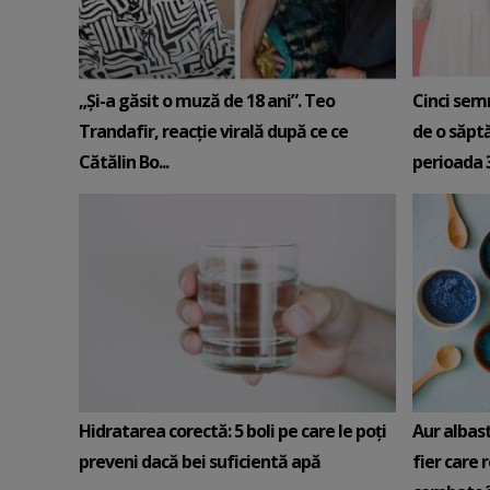
„Și-a găsit o muză de 18 ani”. Teo
Cinci sem
Trandafir, reacție virală după ce ce
de o săpt
Cătălin Bo...
perioada 3-
Hidratarea corectă: 5 boli pe care le poți
Aur albas
preveni dacă bei suficientă apă
fier care 