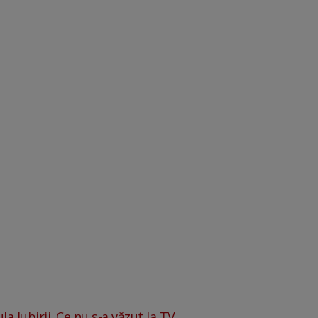
a Iubirii. Ce nu s-a văzut la TV