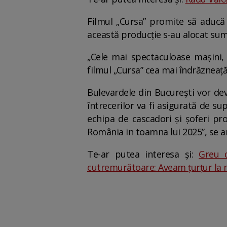
Filmul „Cursa” promite să aducă 
această producție s-au alocat sum
„Cele mai spectaculoase mașini, 
filmul „Cursa” cea mai îndrăzneaț
Bulevardele din București vor dev
întrecerilor va fi asigurată de su
echipa de cascadori și șoferi prof
România in toamna lui 2025”, se ar
Te-ar putea interesa și:
Greu d
cutremurătoare: Aveam țurțur la n