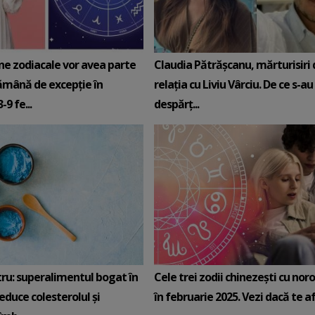
ne zodiacale vor avea parte
Claudia Pătrășcanu, mărturisiri
ămână de excepție în
relația cu Liviu Vârciu. De ce s-au
9 fe...
despărț...
tru: superalimentul bogat în
Cele trei zodii chinezești cu noro
reduce colesterolul și
în februarie 2025. Vezi dacă te afli