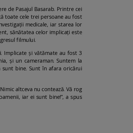
ere de Pasajul Basarab. Printre cei
ă toate cele trei persoane au fost
vestigații medicale, iar starea lor
ent, sănătatea celor implicați este
gresul filmului.
i. Implicate și vătămate au fost 3
ânia, și un cameraman. Suntem la
 sunt bine. Sunt în afara oricărui
 Nimic altceva nu contează. Vă rog
amenii, iar ei sunt bine!”, a spus