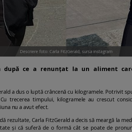
Descriere foto: Carla FitzGerald, sursa instagram
 după ce a renunțat la un aliment car
Gerald a dus o luptă crâncenă cu kilogramele. Potrivit s
 Cu trecerea timpului, kilogramele au crescut conside
ciuna nu a avut efect.
 dă rezultate, Carla FitzGerald a decis să meargă la med
ezitate și că suferă de o formă cât se poate de pron