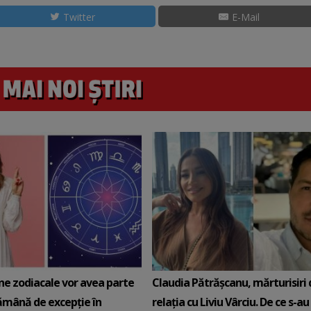
Twitter
E-Mail
ne zodiacale vor avea parte
Claudia Pătrășcanu, mărturisiri
ămână de excepție în
relația cu Liviu Vârciu. De ce s-au