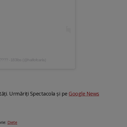
 ???? -183lbs (@halfofcarla)
tăți. Urmăriți Spectacola și pe
Google News
rie:
Diete