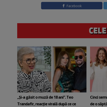
Facebook
„Și-a găsit o muză de 18 ani”. Teo
Cinci sem
Trandafir, reacție virală după ce ce
de o săpt