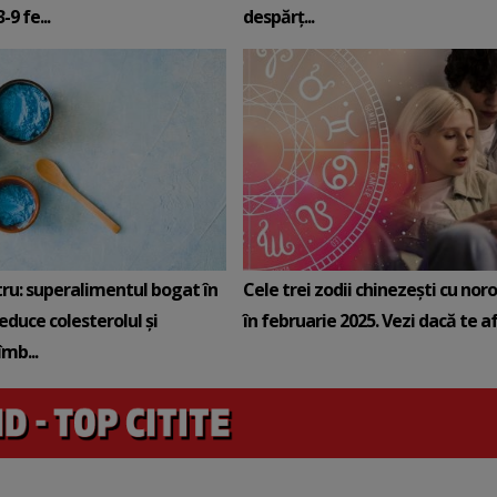
9 fe...
despărț...
tru: superalimentul bogat în
Cele trei zodii chinezești cu noro
reduce colesterolul și
în februarie 2025. Vezi dacă te afli
mb...