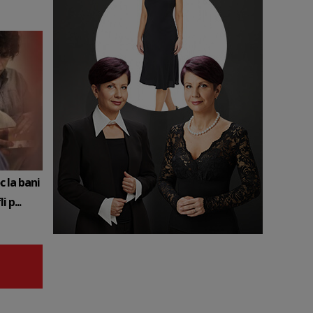
c la bani
 p...