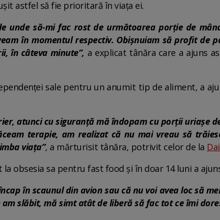
t astfel să fie prioritară în viața ei.
 unde să-mi fac rost de următoarea porție de mâncar
eam în momentul respectiv. Obișnuiam să profit de p
i, în câteva minute”,
a explicat tânăra care a ajuns ast
ependenței sale pentru un anumit tip de aliment, a aju
r, atunci cu siguranță mă îndopam cu porții uriașe de
 făceam terapie, am realizat că nu mai vreau să trăies
himba viața”
, a mărturisit tânăra, potrivit celor de la
Dai
 la obsesia sa pentru fast food și în doar 14 luni a aju
ncap în scaunul din avion sau că nu voi avea loc să mer
m slăbit, mă simt atât de liberă să fac tot ce îmi dore