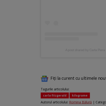
A post shared by Carla Piera
Fiți la curent cu ultimele nou
Tagurile articolului:
carla fitzgerald
kilograme
Autorul articolului:
Romina Băluță
| Catego