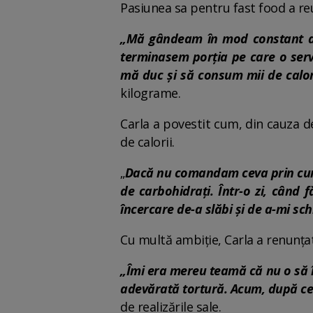
Pasiunea sa pentru fast food a reuși
„Mă gândeam în mod constant de
terminasem porția pe care o serv
mă duc și să consum mii de calori
kilograme.
Carla a povestit cum, din cauza d
de calorii.
„
Dacă nu comandam ceva prin curie
de carbohidrați. Într-o zi, când
încercare de-a slăbi și de a-mi sc
Cu multă ambiție, Carla a renunțat
„Îmi era mereu teamă că nu o să î
adevărată tortură. Acum, după ce a
de realizările sale.