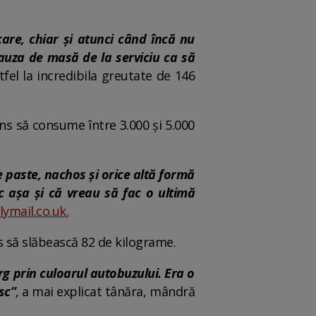
e, chiar și atunci când încă nu
auza de masă de la serviciu ca să
fel la incredibila greutate de 146
ns să consume între 3.000 și 5.000
 paste, nachos și orice altă formă
c așa și că vreau să fac o ultimă
lymail.co.uk.
ns să slăbească 82 de kilograme.
g prin culoarul autobuzului. Era o
sc”
, a mai explicat tânăra, mândră