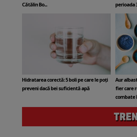
Cătălin Bo...
perioada 3-
Hidratarea corectă: 5 boli pe care le poți
Aur albas
preveni dacă bei suficientă apă
fier care 
combate î