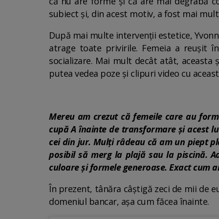
că nu are forme și că are mai degrabă cor
subiect și, din acest motiv, a fost mai mult
După mai multe intervenții estetice, Yvonn
atrage toate privirile. Femeia a reușit
socializare. Mai mult decât atât, aceasta 
putea vedea poze și clipuri video cu aceast
Mereu am crezut că femeile care au form
cupă A înainte de transformare și acest l
cei din jur. Mulți râdeau că am un piept p
posibil să merg la plajă sau la piscină. A
culoare și formele generoase. Exact cum 
În prezent, tânăra câștigă zeci de mii de eu
domeniul bancar, așa cum făcea înainte.