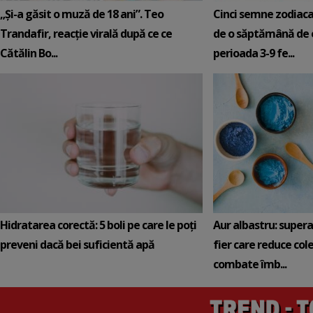
„Și-a găsit o muză de 18 ani”. Teo
Cinci semne zodiaca
Trandafir, reacție virală după ce ce
de o săptămână de e
Cătălin Bo...
perioada 3-9 fe...
Hidratarea corectă: 5 boli pe care le poți
Aur albastru: super
preveni dacă bei suficientă apă
fier care reduce cole
combate îmb...