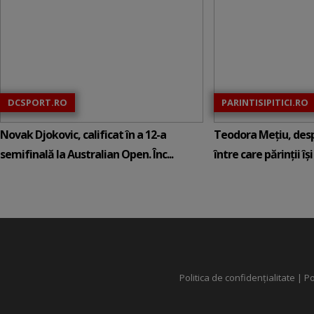
DCSPORT.RO
PARINTISIPITICI.RO
Novak Djokovic, calificat în a 12-a
Teodora Mețiu, desp
semifinală la Australian Open. Înc...
între care părinții își c
Politica de confidențialitate
|
Po