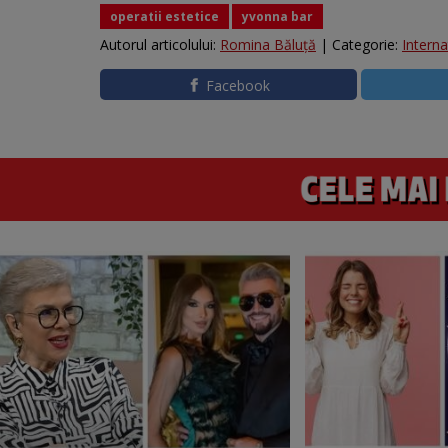
operatii estetice
yvonna bar
Autorul articolului:
Romina Băluță
| Categorie:
Interna
Facebook