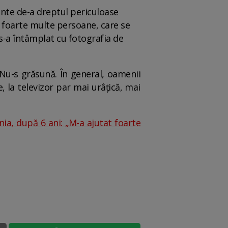
ente de-a dreptul periculoase
e foarte multe persoane, care se
s-a întâmplat cu fotografia de
 Nu-s grăsună. În general, oamenii
, la televizor par mai urâțică, mai
ia, după 6 ani: „M-a ajutat foarte