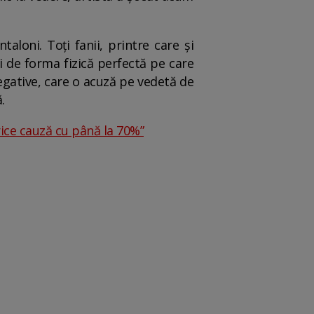
aloni. Toți fanii, printre care și
i de forma fizică perfectă pe care
negative, care o acuză pe vedetă de
ă.
orice cauză cu până la 70%”