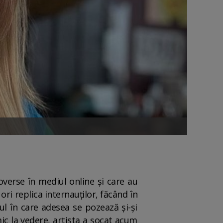
overse în mediul online și care au
ori replica internauților, făcând în
ul în care adesea se pozează și-și
mic la vedere, artista a șocat acum