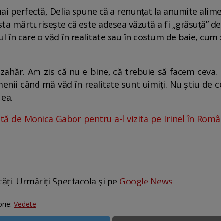
mai perfectă, Delia spune că a renunțat la anumite alim
sta mărturisește că este adesea văzută a fi „grăsuță” d
 în care o văd în realitate sau în costum de baie, cum 
 zahăr. Am zis că nu e bine, că trebuie să facem ceva.
nii când mă văd în realitate sunt uimiți. Nu știu de ce
 ea.
tă de Monica Gabor pentru a-l vizita pe Irinel în Român
tăți. Urmăriți Spectacola și pe
Google News
rie:
Vedete