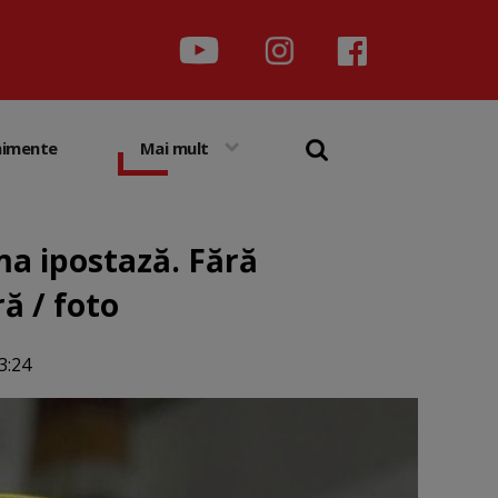
nimente
Mai mult
ima ipostază. Fără
ră / foto
3:24