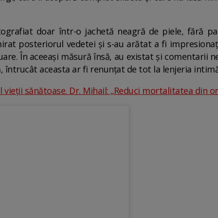
tografiat doar într-o jachetă neagră de piele, fără pant
rat posteriorul vedetei și s-au arătat a fi impresionaț
uare. În aceeași măsură însă, au existat și comentarii 
 întrucât aceasta ar fi renunțat de tot la lenjeria intim
al vieții sănătoase. Dr. Mihail: „Reduci mortalitatea din 