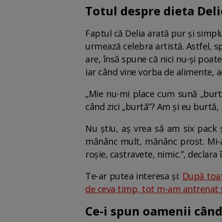
Totul despre dieta Deli
Faptul că Delia arată pur și simpl
urmează celebra artistă. Astfel, 
are, însă spune că nici nu-și poate
iar când vine vorba de alimente, 
„Mie nu-mi place cum sună „burtă”
când zici „burtă”? Am și eu burtă,
Nu știu, aș vrea să am six pack
mănânc mult, mănânc prost. Mi-a
roșie, castravete, nimic.”, declara 
Te-ar putea interesa și:
După toat
de ceva timp, tot m-am antrenat să
Ce-i spun oamenii când 