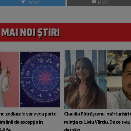
Twitter
E-Mail
ne zodiacale vor avea parte
Claudia Pătrășcanu, mărturisiri
ămână de excepție în
relația cu Liviu Vârciu. De ce s-au
9 fe...
despărț...