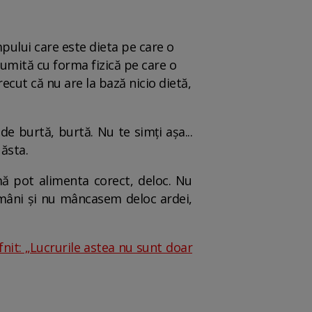
mpului care este dieta pe care o
țumită cu forma fizică pe care o
ecut că nu are la bază nicio dietă,
e burtă, burtă. Nu te simți așa...
 ăsta.
ă pot alimenta corect, deloc. Nu
mâni și nu mâncasem deloc ardei,
nit: „Lucrurile astea nu sunt doar