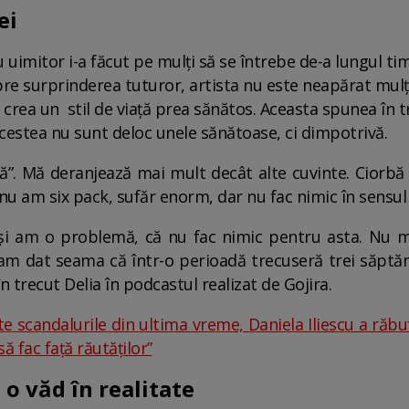
ei
u uimitor i-a făcut pe mulți să se întrebe de-a lungul ti
spre surprinderea tuturor, artista nu este neapărat mul
 crea un stil de viață prea sănătos. Aceasta spunea în tr
acestea nu sunt deloc unele sănătoase, ci dimpotrivă.
. Mă deranjează mai mult decât alte cuvinte. Ciorbă d
 nu am six pack, sufăr enorm, dar nu fac nimic în sensul
 și am o problemă, că nu fac nimic pentru asta. Nu m
m dat seama că într-o perioadă trecuseră trei săptă
în trecut Delia în podcastul realizat de Gojira.
e scandalurile din ultima vreme, Daniela Iliescu a răbuf
 fac față răutăților”
o văd în realitate