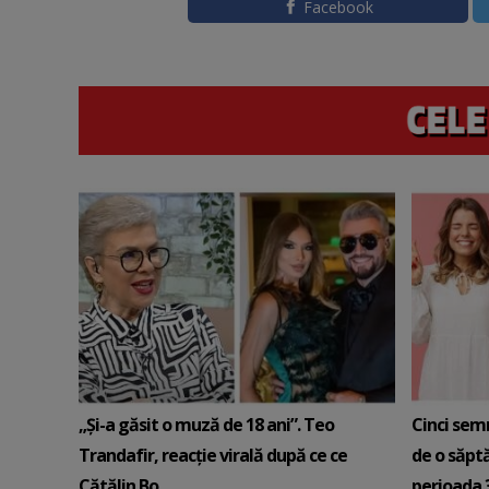
Facebook
„Și-a găsit o muză de 18 ani”. Teo
Cinci sem
Trandafir, reacție virală după ce ce
de o săpt
Cătălin Bo...
perioada 3-