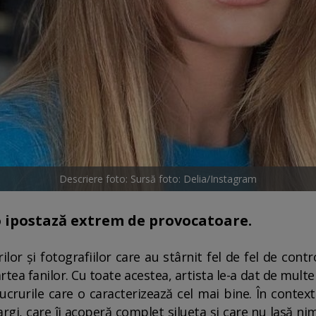
Descriere foto: Sursă foto: Delia/Instagram
-o ipostază extrem de provocatoare.
lor și fotografiilor care au stârnit fel de fel de contr
ea fanilor. Cu toate acestea, artista le-a dat de multe 
lucrurile care o caracterizează cel mai bine. În context
argi, care îi acoperă complet silueta și care nu lasă ni