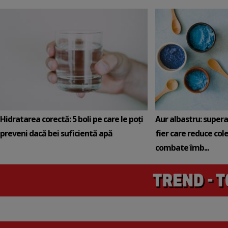
Hidratarea corectă: 5 boli pe care le poți
Aur albastru: super
preveni dacă bei suficientă apă
fier care reduce cole
combate îmb...