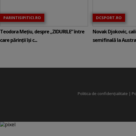
PARINTISIPITICI.RO
DCSPORT.RO
Teodora Mețiu, despre „ZIDURILE” între
Novak Djokovic, calif
care părinții își c...
semifinală la Austral
Politica de confidențialitate
|
Po