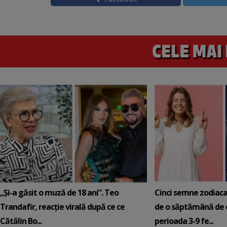
„Și-a găsit o muză de 18 ani”. Teo
Cinci semne zodiaca
Trandafir, reacție virală după ce ce
de o săptămână de e
Cătălin Bo...
perioada 3-9 fe...