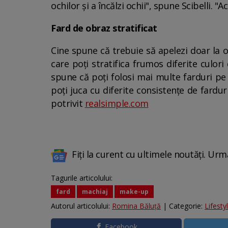
ochilor și a încălzi ochii", spune Scibelli. "
Fard de obraz stratificat
Cine spune că trebuie să apelezi doar la 
care poți stratifica frumos diferite culor
spune că poți folosi mai multe farduri pe 
poți juca cu diferite consistențe de fardur
potrivit
realsimple.com
Fiți la curent cu ultimele noutăți. Urm
Tagurile articolului:
fard
machiaj
make-up
Autorul articolului:
Romina Băluță
| Categorie:
Lifesty
Facebook