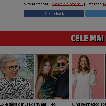
Autorul articolului:
Bianca Moldoveanu
| Categorie:
In
Facebook
„Și-a găsit o muză de 18 ani”. Teo
Cinci semne zodiaca