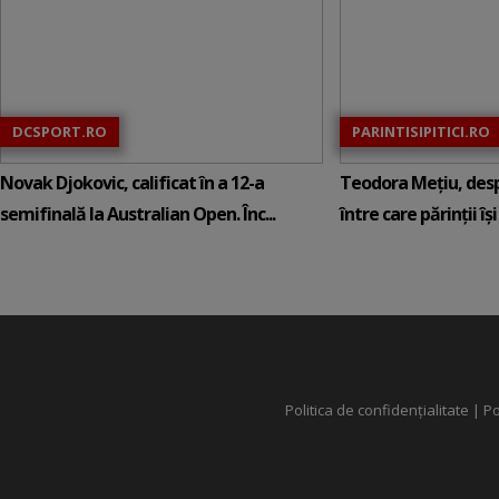
DCSPORT.RO
PARINTISIPITICI.RO
Novak Djokovic, calificat în a 12-a
Teodora Mețiu, desp
semifinală la Australian Open. Înc...
între care părinții își c
Politica de confidențialitate
|
Po