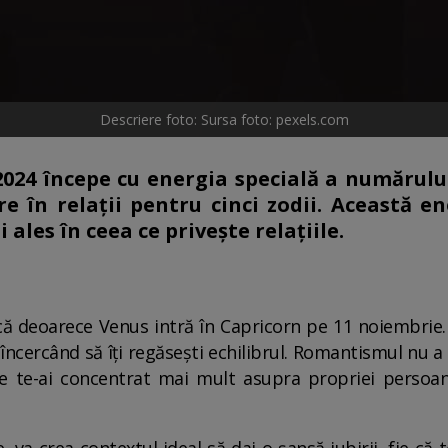
Descriere foto: Sursa foto: pexels.com
24 începe cu energia specială a numărului
 în relații pentru cinci zodii. Această en
les în ceea ce privește relațiile.
că deoarece Venus intră în Capricorn pe 11 noiembrie. 
 încercând să îți regăsești echilibrul. Romantismul nu 
ce te-ai concentrat mai mult asupra propriei perso