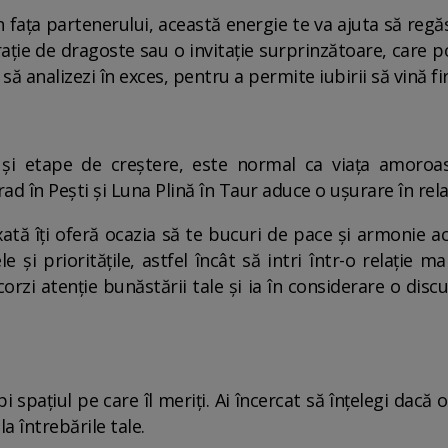
în fața partenerului, această energie te va ajuta să regă
rație de dragoste sau o invitație surprinzătoare, care po
să analizezi în exces, pentru a permite iubirii să vină fir
și etape de creștere, este normal ca viața amoroas
d în Pești și Luna Plină în Taur aduce o ușurare în relaț
ată îți oferă ocazia să te bucuri de pace și armonie ac
tele și prioritățile, astfel încât să intri într-o relați
orzi atenție bunăstării tale și ia în considerare o dis
i spațiul pe care îl meriți. Ai încercat să înțelegi dacă 
a întrebările tale.