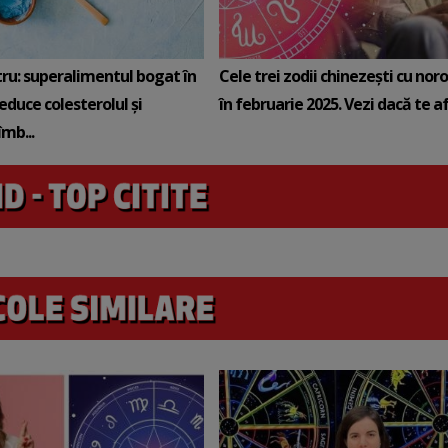
tru: superalimentul bogat în
Cele trei zodii chinezești cu noro
reduce colesterolul și
în februarie 2025. Vezi dacă te afli
mb...