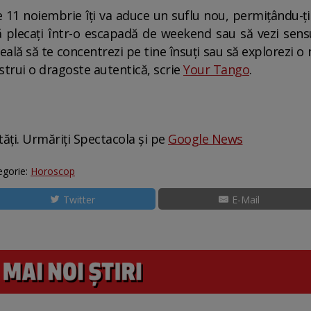
 11 noiembrie îți va aduce un suflu nou, permițându-ți 
să plecați într-o escapadă de weekend sau să vezi sens
eală să te concentrezi pe tine însuți sau să explorezi o
strui o dragoste autentică, scrie
Your Tango
.
tăți. Urmăriți Spectacola și pe
Google News
egorie:
Horoscop
Twitter
E-Mail