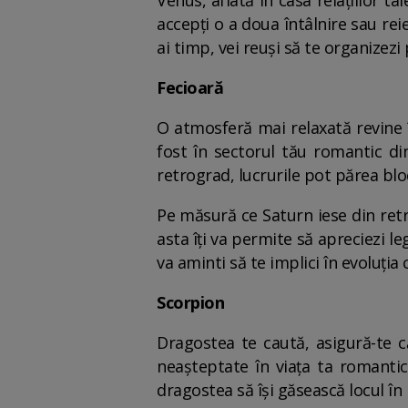
Venus, aflată în casa relațiilor tal
accepți o a doua întâlnire sau rei
ai timp, vei reuși să te organizezi
Fecioară
O atmosferă mai relaxată revine î
fost în sectorul tău romantic di
retrograd, lucrurile pot părea blo
Pe măsură ce Saturn iese din retrog
asta îți va permite să apreciezi l
va aminti să te implici în evoluția
Scorpion
Dragostea te caută, asigură-te c
neașteptate în viața ta romantic
dragostea să își găsească locul în 