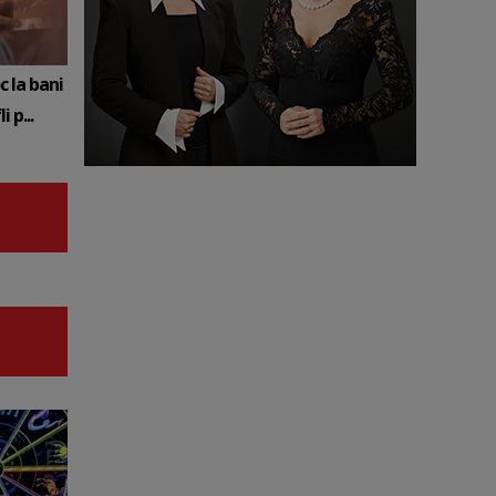
c la bani
 p...