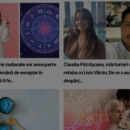
ne zodiacale vor avea parte
Claudia Pătrășcanu, mărturisiri
ămână de excepție în
relația cu Liviu Vârciu. De ce s-au
9 fe...
despărț...