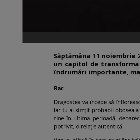
Săptămâna 11 noiembrie 20
un capitol de transformare
îndrumări importante, mai a
Rac
Dragostea va începe să înfloreas
iar tu ai simțit probabil oboseala
tine în ultima perioadă, deoare
potrivit, o relație autentică.