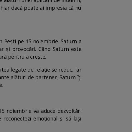
 alături unei aplicații de întâlniri,
 Chiar dacă poate ai impresia că nu
în Pești pe 15 noiembrie. Saturn a
ar și provocări. Când Saturn este
ară pentru a crește.
atea legate de relație se reduc, iar
nte alături de partener, Saturn îți
e.
 15 noiembrie va aduce dezvoltări
 reconectezi emoțional și să lași