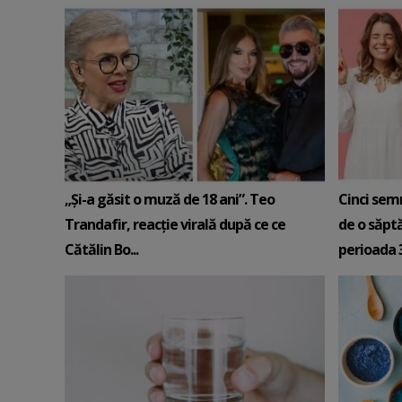
„Și-a găsit o muză de 18 ani”. Teo
Cinci sem
Trandafir, reacție virală după ce ce
de o săpt
Cătălin Bo...
perioada 3-