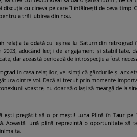
e, va crea contextul ideal să dai o șansă iubirii, fie că te
ei discuția cu cineva pe care îl întâlnești de ceva timp.
 pentru a trăi iubirea din nou.
n relația ta odată cu ieșirea lui Saturn din retrograd 
n 2023, aducând lecții de angajament și stabilitate, d
cate, dar această perioadă de introspecție a fost neces
rad în casa relațiilor, vei simți că gândurile și anxiet
egătura dintre voi. Dacă ai trecut prin momente importa
 conexiunii voastre, nu doar să o lași să meargă de la sin
ă ești pregătit să o primești! Luna Plină în Taur pe
ă. Această lună plină reprezintă o oportunitate să te
inima ta.