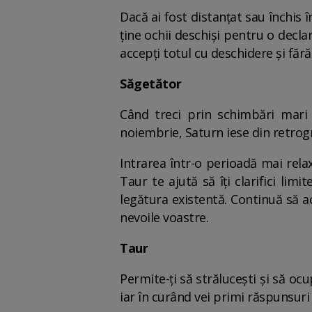
Dacă ai fost distanțat sau închis 
ține ochii deschiși pentru o decla
accepți totul cu deschidere și fără 
Săgetător
Când treci prin schimbări mari 
noiembrie, Saturn iese din retrogra
Intrarea într-o perioadă mai relax
Taur te ajută să îți clarifici limi
legătura existentă. Continuă să ac
nevoile voastre.
Taur
Permite-ți să strălucești și să ocup
iar în curând vei primi răspunsuri l