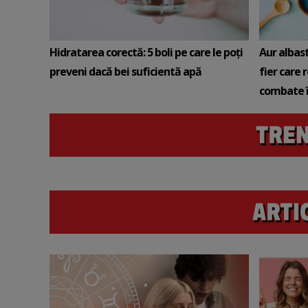
Hidratarea corectă: 5 boli pe care le poți
Aur albas
preveni dacă bei suficientă apă
fier care 
combate î